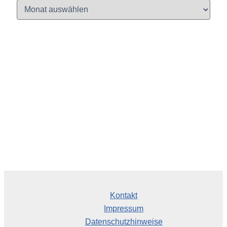
A
r
c
h
i
v
Kontakt
Impressum
Datenschutzhinweise