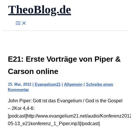
TheoBlog.de
Zum
Inhalt
springen
E21: Erste Vorträge von Piper &
Carson online
15. Mai, 2012
|
Evangelium21
|
Allgemein
|
Schreibe einen
Kommentar
John Piper: Gott ist das Evangelium / God is the Gospel
– 2Kor 4,4-6:
[podcast]http://www.evangelium21.net/audio/Konferenz201
05-13_e21konferenz_1_Piper.mp3[/podcast]