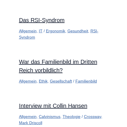
Das RSI-Syndrom
Allgemein
,
IT
/
Ergonomik
,
Gesundheit
,
RSI-
Syndrom
War das Familienbild im Dritten
Reich vorbildlich?
Allgemein
,
Ethik
,
Gesellschaft
/
Familienbild
Interview mit Collin Hansen
Allgemein
,
Calvinismus
,
Theologie
/
Crossway
,
Mark Driscoll