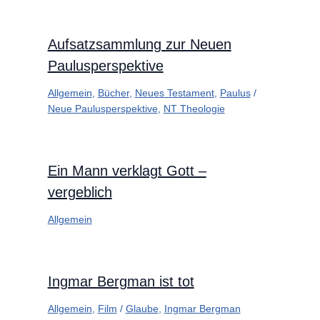
Aufsatzsammlung zur Neuen
Paulusperspektive
Allgemein
,
Bücher
,
Neues Testament
,
Paulus
/
Neue Paulusperspektive
,
NT Theologie
Ein Mann verklagt Gott –
vergeblich
Allgemein
Ingmar Bergman ist tot
Allgemein
,
Film
/
Glaube
,
Ingmar Bergman