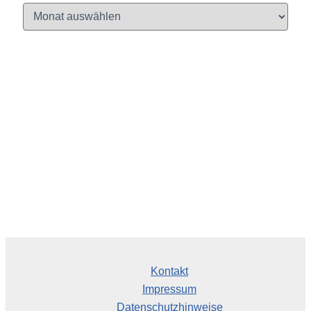
A
r
c
h
i
v
Kontakt
Impressum
Datenschutzhinweise