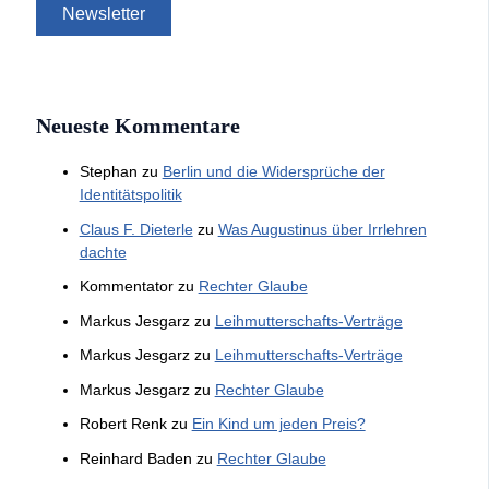
Neueste Kommentare
Stephan
zu
Berlin und die Widersprüche der
Identitätspolitik
Claus F. Dieterle
zu
Was Augustinus über Irrlehren
dachte
Kommentator
zu
Rechter Glaube
Markus Jesgarz
zu
Leihmutterschafts-Verträge
Markus Jesgarz
zu
Leihmutterschafts-Verträge
Markus Jesgarz
zu
Rechter Glaube
Robert Renk
zu
Ein Kind um jeden Preis?
Reinhard Baden
zu
Rechter Glaube