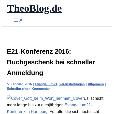
TheoBlog.de
Zum
Inhalt
springen
E21-Konferenz 2016:
Buchgeschenk bei schneller
Anmeldung
5. Februar, 2016
|
Evangelium21
,
Veranstaltungen
|
Allgemein
|
Schreibe einen Kommentar
Es ist nicht
mehr lange bis zur diesjährigen
Evangelium21-
Konferenz in Hamburg
. Für alle, die sich noch nicht