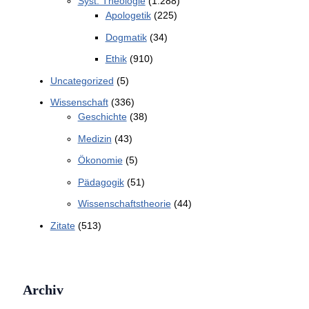
Syst. Theologie
(1.288)
Apologetik
(225)
Dogmatik
(34)
Ethik
(910)
Uncategorized
(5)
Wissenschaft
(336)
Geschichte
(38)
Medizin
(43)
Ökonomie
(5)
Pädagogik
(51)
Wissenschaftstheorie
(44)
Zitate
(513)
Archiv