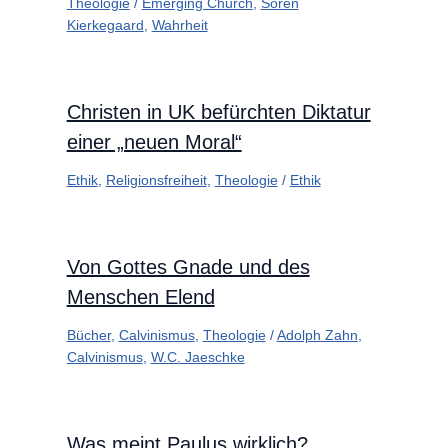
Theologie
/
Emerging Church
,
Sören
Kierkegaard
,
Wahrheit
Christen in UK befürchten Diktatur
einer „neuen Moral“
Ethik
,
Religionsfreiheit
,
Theologie
/
Ethik
Von Gottes Gnade und des
Menschen Elend
Bücher
,
Calvinismus
,
Theologie
/
Adolph Zahn
,
Calvinismus
,
W.C. Jaeschke
Was meint Paulus wirklich?