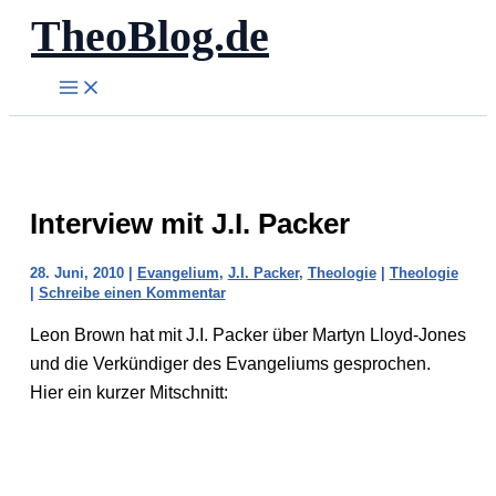
TheoBlog.de
Zum
Inhalt
springen
Interview mit J.I. Packer
28. Juni, 2010
|
Evangelium
,
J.I. Packer
,
Theologie
|
Theologie
|
Schreibe einen Kommentar
Leon Brown hat mit J.I. Packer über Martyn Lloyd-Jones
und die Verkündiger des Evangeliums gesprochen.
Hier ein kurzer Mitschnitt: