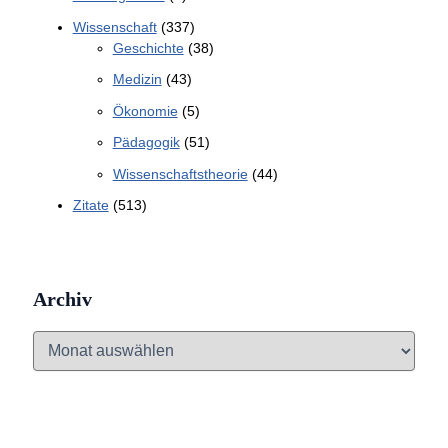
Wissenschaft
(337)
Geschichte
(38)
Medizin
(43)
Ökonomie
(5)
Pädagogik
(51)
Wissenschaftstheorie
(44)
Zitate
(513)
Archiv
A
r
c
h
i
v