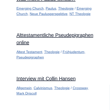
Emerging Church
,
Paulus
,
Theologie
/
Emerging
Church
,
Neue Paulusperspektive
,
NT Theologie
Alttestamentliche Pseudepigraphen
online
Altest Testament
,
Theologie
/
Frühjudentum
,
Pseudepigraphen
Interview mit Collin Hansen
Allgemein
,
Calvinismus
,
Theologie
/
Crossway
,
Mark Driscoll