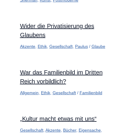
Wider die Privatisierung des
Glaubens
Akzente
,
Ethik
,
Gesellschaft
,
Paulus
/
Glaube
War das Familienbild im Dritten
Reich vorbildlich?
Allgemein
,
Ethik
,
Gesellschaft
/
Familienbild
„Kultur macht etwas mit uns“
Gesellschaft
,
Akzente
,
Bücher
,
Eigensache
,