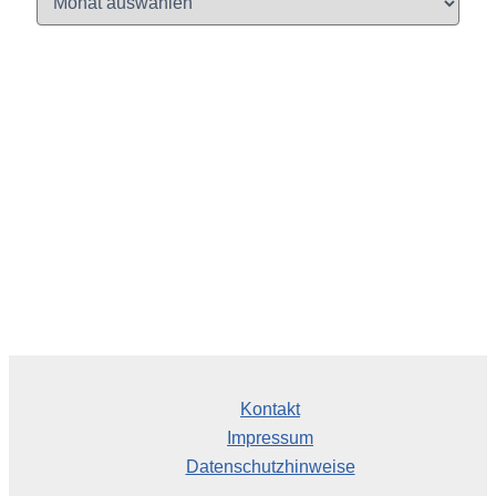
r
c
h
i
v
Kontakt
Impressum
Datenschutzhinweise