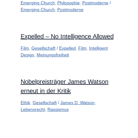
Emerging Church
,
Philosophie
,
Postmoderne
/
Emerging Church
,
Postmoderne
Expelled – No Intelligence Allowed
Film
,
Gesellschaft
/
Expelled
,
Film
,
Intelligent
Design
,
Meinungsfreiheit
Nobelpreisträger James Watson
erneut in der Kritik
Ethik
,
Gesellschaft
/
James D. Watson
,
Lebensrecht
,
Rassismus