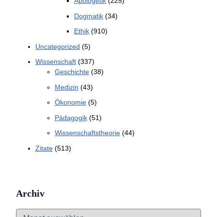
Apologetik
(225)
Dogmatik
(34)
Ethik
(910)
Uncategorized
(5)
Wissenschaft
(337)
Geschichte
(38)
Medizin
(43)
Ökonomie
(5)
Pädagogik
(51)
Wissenschaftstheorie
(44)
Zitate
(513)
Archiv
A