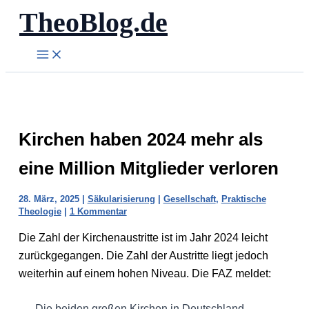
TheoBlog.de
Zum
Inhalt
springen
Kirchen haben 2024 mehr als
eine Million Mitglieder verloren
28. März, 2025
|
Säkularisierung
|
Gesellschaft
,
Praktische
Theologie
|
1 Kommentar
Die Zahl der Kirchenaustritte ist im Jahr 2024 leicht
zurückgegangen. Die Zahl der Austritte liegt jedoch
weiterhin auf einem hohen Niveau. Die FAZ meldet:
Die beiden großen Kirchen in Deutschland