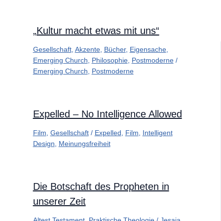
„Kultur macht etwas mit uns“
Gesellschaft
,
Akzente
,
Bücher
,
Eigensache
,
Emerging Church
,
Philosophie
,
Postmoderne
/
Emerging Church
,
Postmoderne
Expelled – No Intelligence Allowed
Film
,
Gesellschaft
/
Expelled
,
Film
,
Intelligent
Design
,
Meinungsfreiheit
Die Botschaft des Propheten in
unserer Zeit
Altest Testament
,
Praktische Theologie
/
Jesaja