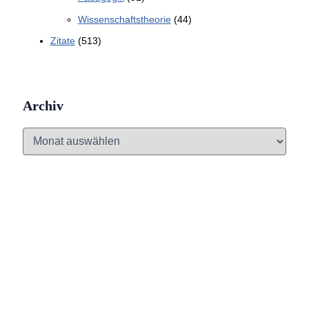
Wissenschaftstheorie
(44)
Zitate
(513)
Archiv
A
r
c
h
i
v