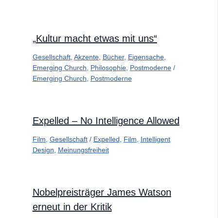
„Kultur macht etwas mit uns“
Gesellschaft
,
Akzente
,
Bücher
,
Eigensache
,
Emerging Church
,
Philosophie
,
Postmoderne
/
Emerging Church
,
Postmoderne
Expelled – No Intelligence Allowed
Film
,
Gesellschaft
/
Expelled
,
Film
,
Intelligent
Design
,
Meinungsfreiheit
Nobelpreisträger James Watson
erneut in der Kritik