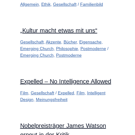
Allgemein
,
Ethik
,
Gesellschaft
/
Familienbild
„Kultur macht etwas mit uns“
Gesellschaft
,
Akzente
,
Bücher
,
Eigensache
,
Emerging Church
,
Philosophie
,
Postmoderne
/
Emerging Church
,
Postmoderne
Expelled – No Intelligence Allowed
Film
,
Gesellschaft
/
Expelled
,
Film
,
Intelligent
Design
,
Meinungsfreiheit
Nobelpreisträger James Watson
erneut in der Kritik