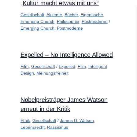
„Kultur macht etwas mit uns“
Gesellschaft
,
Akzente
,
Bücher
,
Eigensache
,
Emerging Church
,
Philosophie
,
Postmoderne
/
Emerging Church
,
Postmoderne
Expelled – No Intelligence Allowed
Film
,
Gesellschaft
/
Expelled
,
Film
,
Intelligent
Design
,
Meinungsfreiheit
Nobelpreisträger James Watson
erneut in der Kritik
Ethik
,
Gesellschaft
/
James D. Watson
,
Lebensrecht
,
Rassismus