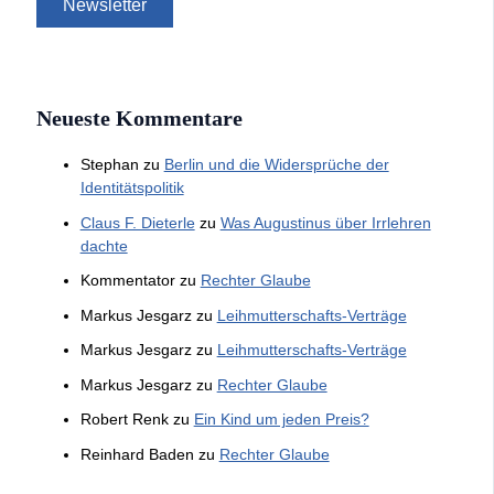
Neueste Kommentare
Stephan
zu
Berlin und die Widersprüche der
Identitätspolitik
Claus F. Dieterle
zu
Was Augustinus über Irrlehren
dachte
Kommentator
zu
Rechter Glaube
Markus Jesgarz
zu
Leihmutterschafts-Verträge
Markus Jesgarz
zu
Leihmutterschafts-Verträge
Markus Jesgarz
zu
Rechter Glaube
Robert Renk
zu
Ein Kind um jeden Preis?
Reinhard Baden
zu
Rechter Glaube