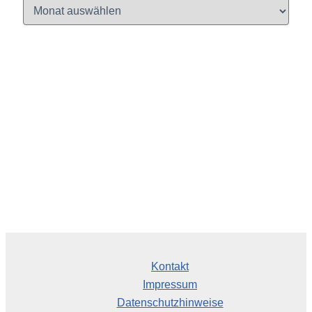
A
r
c
h
i
v
Kontakt
Impressum
Datenschutzhinweise