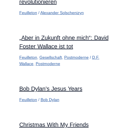
revolutionieren
Feuilleton
/
Alexander Solschenizyn
„Aber in Zukunft ohne mich“: David
Foster Wallace ist tot
Feuilleton
,
Gesellschaft
,
Postmoderne
/
D.F.
Wallace
,
Postmoderne
Bob Dylan’s Jesus Years
Feuilleton
/
Bob Dylan
Christmas With My Friends