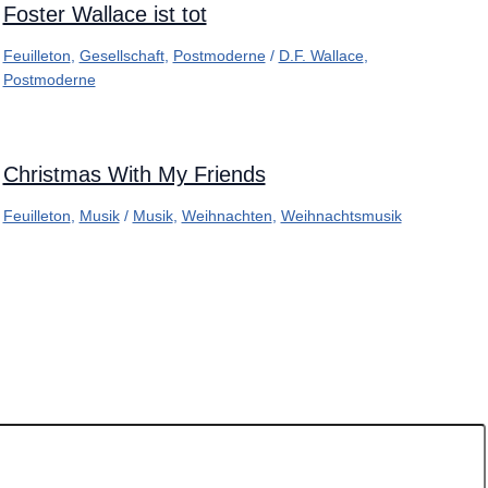
Foster Wallace ist tot
Feuilleton
,
Gesellschaft
,
Postmoderne
/
D.F. Wallace
,
Postmoderne
Christmas With My Friends
Feuilleton
,
Musik
/
Musik
,
Weihnachten
,
Weihnachtsmusik