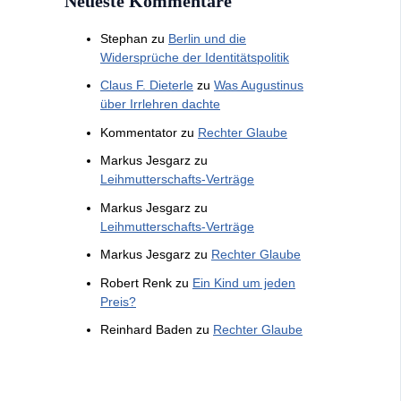
Neueste Kommentare
Stephan
zu
Berlin und die
Widersprüche der Identitätspolitik
Claus F. Dieterle
zu
Was Augustinus
über Irrlehren dachte
Kommentator
zu
Rechter Glaube
Markus Jesgarz
zu
Leihmutterschafts-Verträge
Markus Jesgarz
zu
Leihmutterschafts-Verträge
Markus Jesgarz
zu
Rechter Glaube
Robert Renk
zu
Ein Kind um jeden
Preis?
Reinhard Baden
zu
Rechter Glaube