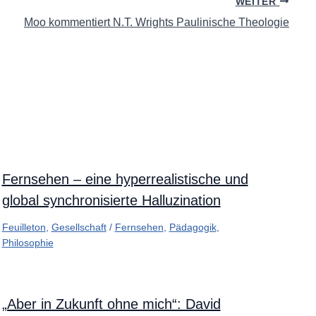
WEITER
Moo kommentiert N.T. Wrights Paulinische Theologie
Fernsehen – eine hyperrealistische und
global synchronisierte Halluzination
Feuilleton
,
Gesellschaft
/
Fernsehen
,
Pädagogik
,
Philosophie
„Aber in Zukunft ohne mich“: David