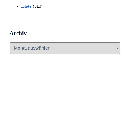
Zitate
(513)
Archiv
A
r
c
h
i
v