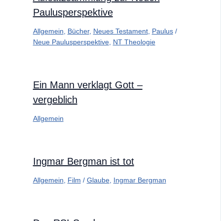
Paulusperspektive
Allgemein
,
Bücher
,
Neues Testament
,
Paulus
/
Neue Paulusperspektive
,
NT Theologie
Ein Mann verklagt Gott –
vergeblich
Allgemein
Ingmar Bergman ist tot
Allgemein
,
Film
/
Glaube
,
Ingmar Bergman