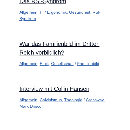
Das RSI-Syndrom
Allgemein
,
IT
/
Ergonomik
,
Gesundheit
,
RSI-
Syndrom
War das Familienbild im Dritten
Reich vorbildlich?
Allgemein
,
Ethik
,
Gesellschaft
/
Familienbild
Interview mit Collin Hansen
Allgemein
,
Calvinismus
,
Theologie
/
Crossway
,
Mark Driscoll