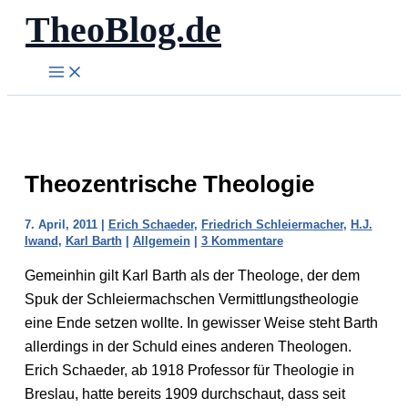
TheoBlog.de
Zum
Inhalt
springen
Theozentrische Theologie
7. April, 2011
|
Erich Schaeder
,
Friedrich Schleiermacher
,
H.J.
Iwand
,
Karl Barth
|
Allgemein
|
3 Kommentare
Gemeinhin gilt Karl Barth als der Theologe, der dem
Spuk der Schleiermachschen Vermittlungstheologie
eine Ende setzen wollte. In gewisser Weise steht Barth
allerdings in der Schuld eines anderen Theologen.
Erich Schaeder, ab 1918 Professor für Theologie in
Breslau, hatte bereits 1909 durchschaut, dass seit