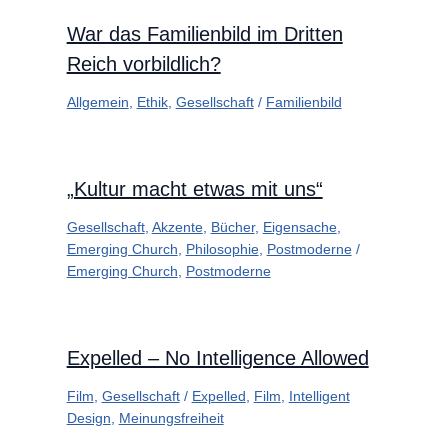
War das Familienbild im Dritten
Reich vorbildlich?
Allgemein
,
Ethik
,
Gesellschaft
/
Familienbild
„Kultur macht etwas mit uns“
Gesellschaft
,
Akzente
,
Bücher
,
Eigensache
,
Emerging Church
,
Philosophie
,
Postmoderne
/
Emerging Church
,
Postmoderne
Expelled – No Intelligence Allowed
Film
,
Gesellschaft
/
Expelled
,
Film
,
Intelligent
Design
,
Meinungsfreiheit