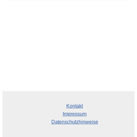
c
h
i
v
Kontakt
Impressum
Datenschutzhinweise