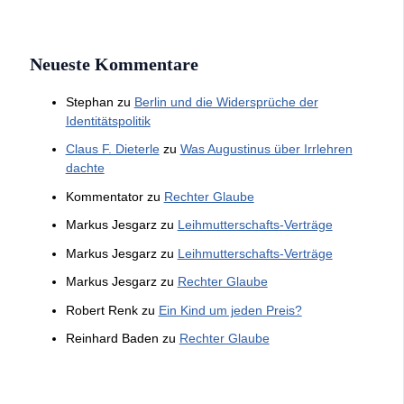
Neueste Kommentare
Stephan
zu
Berlin und die Widersprüche der
Identitätspolitik
Claus F. Dieterle
zu
Was Augustinus über Irrlehren
dachte
Kommentator
zu
Rechter Glaube
Markus Jesgarz
zu
Leihmutterschafts-Verträge
Markus Jesgarz
zu
Leihmutterschafts-Verträge
Markus Jesgarz
zu
Rechter Glaube
Robert Renk
zu
Ein Kind um jeden Preis?
Reinhard Baden
zu
Rechter Glaube