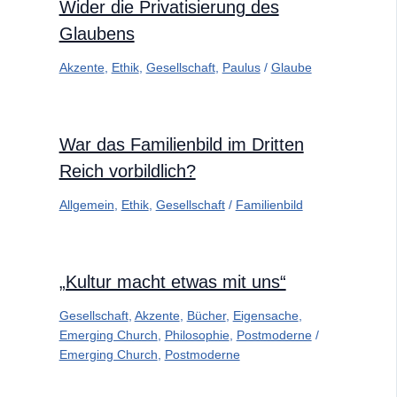
Wider die Privatisierung des
Glaubens
Akzente
,
Ethik
,
Gesellschaft
,
Paulus
/
Glaube
War das Familienbild im Dritten
Reich vorbildlich?
Allgemein
,
Ethik
,
Gesellschaft
/
Familienbild
„Kultur macht etwas mit uns“
Gesellschaft
,
Akzente
,
Bücher
,
Eigensache
,
Emerging Church
,
Philosophie
,
Postmoderne
/
Emerging Church
,
Postmoderne