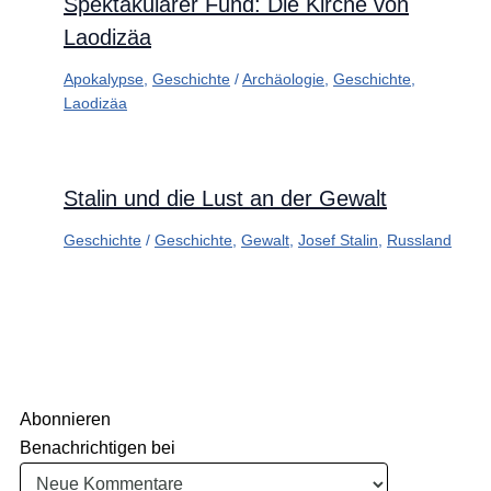
Spektakulärer Fund: Die Kirche von
Laodizäa
Apokalypse
,
Geschichte
/
Archäologie
,
Geschichte
,
Laodizäa
Stalin und die Lust an der Gewalt
Geschichte
/
Geschichte
,
Gewalt
,
Josef Stalin
,
Russland
Abonnieren
Benachrichtigen bei