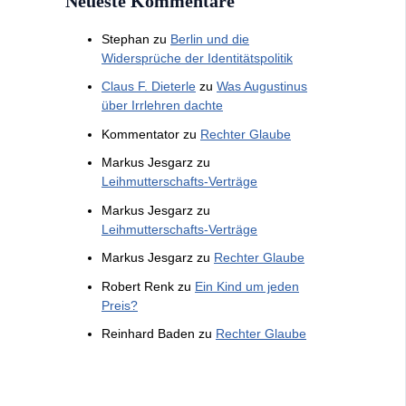
Neueste Kommentare
Stephan
zu
Berlin und die
Widersprüche der Identitätspolitik
Claus F. Dieterle
zu
Was Augustinus
über Irrlehren dachte
Kommentator
zu
Rechter Glaube
Markus Jesgarz
zu
Leihmutterschafts-Verträge
Markus Jesgarz
zu
Leihmutterschafts-Verträge
Markus Jesgarz
zu
Rechter Glaube
Robert Renk
zu
Ein Kind um jeden
Preis?
Reinhard Baden
zu
Rechter Glaube