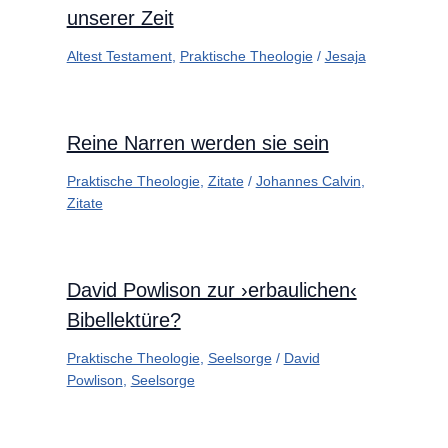
unserer Zeit
Altest Testament
,
Praktische Theologie
/
Jesaja
Reine Narren werden sie sein
Praktische Theologie
,
Zitate
/
Johannes Calvin
,
Zitate
David Powlison zur ›erbaulichen‹
Bibellektüre?
Praktische Theologie
,
Seelsorge
/
David
Powlison
,
Seelsorge