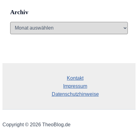
Archiv
A
r
c
h
i
v
Kontakt
Impressum
Datenschutzhinweise
Copyright © 2026 TheoBlog.de