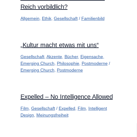
Reich vorbildlich?
Allgemein
,
Ethik
,
Gesellschaft
/
Familienbild
„Kultur macht etwas mit uns“
Gesellschaft
,
Akzente
,
Bücher
,
Eigensache
,
Emerging Church
,
Philosophie
,
Postmoderne
/
Emerging Church
,
Postmoderne
Expelled – No Intelligence Allowed
Film
,
Gesellschaft
/
Expelled
,
Film
,
Intelligent
Design
,
Meinungsfreiheit