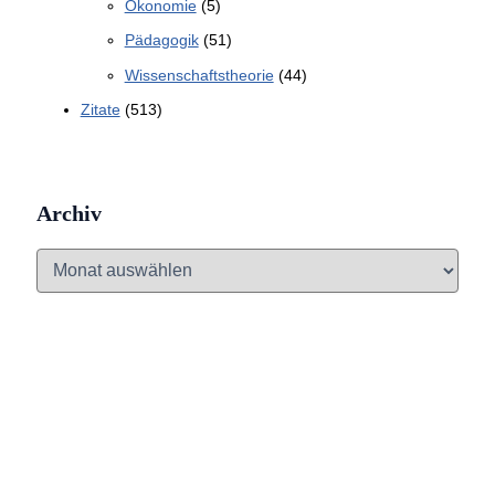
Ökonomie
(5)
Pädagogik
(51)
Wissenschaftstheorie
(44)
Zitate
(513)
Archiv
A
r
c
h
i
v