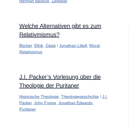
Herman Bavinck
,
Zeitgeist
Welche Alternativen gibt es zum
Relativmismus?
Bücher
,
Ethik
,
Zitate
/
Jonathan Littell
,
Moral
,
Relativismus
J.I. Packer’s Vorlesung über die
Theologie der Puritaner
Historische Theologie
,
Theologiegeschichte
/
J.I.
Packer
,
John Frame
,
Jonathan Edwards
,
Puritaner