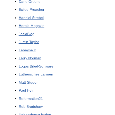
Dane Ortlund
Exiled Preacher
Hanniel Strebel
Herold Magazin
JosiaBlog
Justin Taylor
Lahayne.lt
Larry Norman
Logos Bibel-Software
Lutherisches Lärmen
Matt Studer
Paul Helm
Reformation21
Rob Bradshaw
Unbeschwert laufen