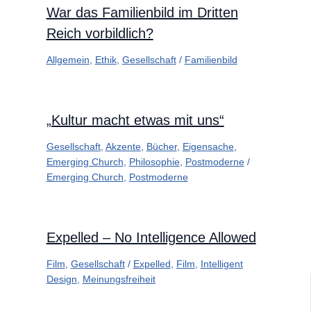
War das Familienbild im Dritten
Reich vorbildlich?
Allgemein
,
Ethik
,
Gesellschaft
/
Familienbild
„Kultur macht etwas mit uns“
Gesellschaft
,
Akzente
,
Bücher
,
Eigensache
,
Emerging Church
,
Philosophie
,
Postmoderne
/
Emerging Church
,
Postmoderne
Expelled – No Intelligence Allowed
Film
,
Gesellschaft
/
Expelled
,
Film
,
Intelligent
Design
,
Meinungsfreiheit