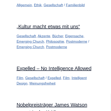
Allgemein
,
Ethik
,
Gesellschaft
/
Familienbild
„Kultur macht etwas mit uns“
Gesellschaft
,
Akzente
,
Bücher
,
Eigensache
,
Emerging Church
,
Philosophie
,
Postmoderne
/
Emerging Church
,
Postmoderne
Expelled – No Intelligence Allowed
Film
,
Gesellschaft
/
Expelled
,
Film
,
Intelligent
Design
,
Meinungsfreiheit
Nobelpreisträger James Watson