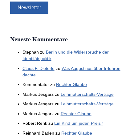
Neueste Kommentare
Stephan
zu
Berlin und die Widersprüche der
Identitätspolitik
Claus F. Dieterle
zu
Was Augustinus über Irrlehren
dachte
Kommentator
zu
Rechter Glaube
Markus Jesgarz
zu
Leihmutterschafts-Verträge
Markus Jesgarz
zu
Leihmutterschafts-Verträge
Markus Jesgarz
zu
Rechter Glaube
Robert Renk
zu
Ein Kind um jeden Preis?
Reinhard Baden
zu
Rechter Glaube