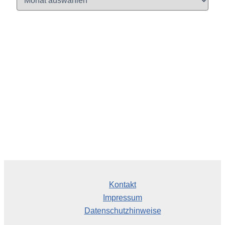
r
c
h
i
v
Kontakt
Impressum
Datenschutzhinweise