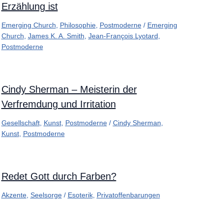
Erzählung ist
Emerging Church
,
Philosophie
,
Postmoderne
/
Emerging
Church
,
James K. A. Smith
,
Jean-François Lyotard
,
Postmoderne
Cindy Sherman – Meisterin der
Verfremdung und Irritation
Gesellschaft
,
Kunst
,
Postmoderne
/
Cindy Sherman
,
Kunst
,
Postmoderne
Redet Gott durch Farben?
Akzente
,
Seelsorge
/
Esoterik
,
Privatoffenbarungen