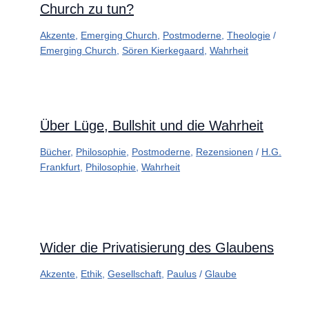
Church zu tun?
Akzente
,
Emerging Church
,
Postmoderne
,
Theologie
/
Emerging Church
,
Sören Kierkegaard
,
Wahrheit
Über Lüge, Bullshit und die Wahrheit
Bücher
,
Philosophie
,
Postmoderne
,
Rezensionen
/
H.G.
Frankfurt
,
Philosophie
,
Wahrheit
Wider die Privatisierung des Glaubens
Akzente
,
Ethik
,
Gesellschaft
,
Paulus
/
Glaube