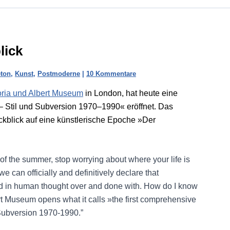
lick
eton
,
Kunst
,
Postmoderne
|
10 Kommentare
oria und Albert Museum
in London, hat heute eine
– Stil und Subversion 1970–1990« eröffnet. Das
ckblick auf eine künstlerische Epoche »Der
f the summer, stop worrying about where your life is
 can officially and definitively declare that
riod in human thought over and done with. How do I know
rt Museum opens what it calls »the first comprehensive
Subversion 1970-1990.”