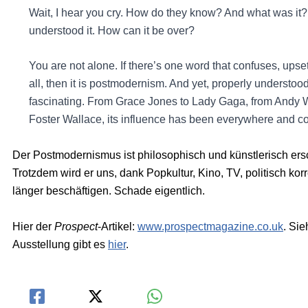
Wait, I hear you cry. How do they know? And what was it?
understood it. How can it be over?
You are not alone. If there’s one word that confuses, up
all, then it is postmodernism. And yet, properly understood
fascinating. From Grace Jones to Lady Gaga, from Andy W
Foster Wallace, its influence has been everywhere and co
Der Postmodernismus ist philosophisch und künstlerisch ersc
Trotzdem wird er uns, dank Popkultur, Kino, TV, politisch k
länger beschäftigen. Schade eigentlich.
Hier der
Prospect
-Artikel:
www.prospectmagazine.co.uk
. Si
Ausstellung gibt es
hier
.