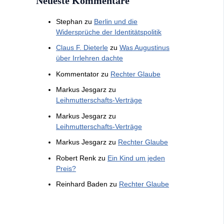
Neueste Kommentare
Stephan
zu
Berlin und die
Widersprüche der Identitätspolitik
Claus F. Dieterle
zu
Was Augustinus
über Irrlehren dachte
Kommentator
zu
Rechter Glaube
Markus Jesgarz
zu
Leihmutterschafts-Verträge
Markus Jesgarz
zu
Leihmutterschafts-Verträge
Markus Jesgarz
zu
Rechter Glaube
Robert Renk
zu
Ein Kind um jeden
Preis?
Reinhard Baden
zu
Rechter Glaube