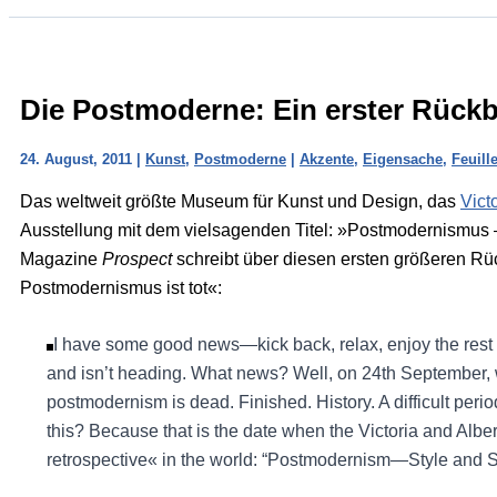
Die Postmoderne: Ein erster Rückb
24. August, 2011
|
Kunst
,
Postmoderne
|
Akzente
,
Eigensache
,
Feuill
Das weltweit größte Museum für Kunst und Design, das
Vict
Ausstellung mit dem vielsagenden Titel: »Postmodernismus 
Magazine
Prospect
schreibt über diesen ersten größeren Rü
Postmodernismus ist tot«:
I have some good news—kick back, relax, enjoy the rest o
and isn’t heading. What news? Well, on 24th September, we
postmodernism is dead. Finished. History. A difficult pe
this? Because that is the date when the Victoria and Albe
retrospective« in the world: “Postmodernism—Style and 