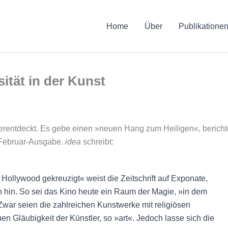
Home
Über
Publikatione
ität in der Kunst
derentdeckt. Es gebe einen »neuen Hang zum Heiligen«, bericht
r Februar-Ausgabe.
idea
schreibt:
n Hollywood gekreuzigt« weist die Zeitschrift auf Exponate,
n hin. So sei das Kino heute ein Raum der Magie, »in dem
 Zwar seien die zahlreichen Kunstwerke mit religiösen
n Gläubigkeit der Künstler, so »art«. Jedoch lasse sich die