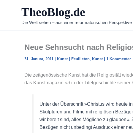
Zum
TheoBlog.de
Inhalt
springen
Die Welt sehen – aus einer reformatorischen Perspektive
Neue Sehnsucht nach Religios
31. Januar, 2011
|
Kunst
|
Feuilleton
,
Kunst
|
1 Kommentar
Die zeitgenössische Kunst hat die Religiosität wie
das Kunstmagazin
art
in der Titelgeschichte seine
Unter der Überschrift »Christus wird heute i
Skulpturen und Filme mit religiösen Bezüge
wir bereit sind, alles Mögliche zu glauben«.
Bezügen nicht unbedingt Ausdruck einer neue