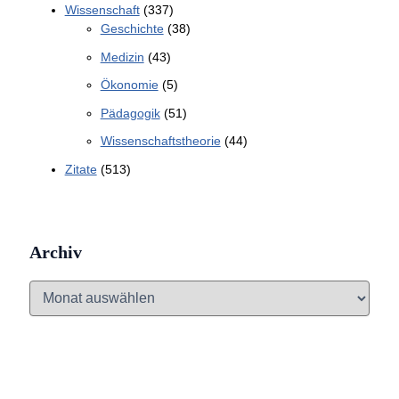
Wissenschaft
(337)
Geschichte
(38)
Medizin
(43)
Ökonomie
(5)
Pädagogik
(51)
Wissenschaftstheorie
(44)
Zitate
(513)
Archiv
A
r
c
h
i
v