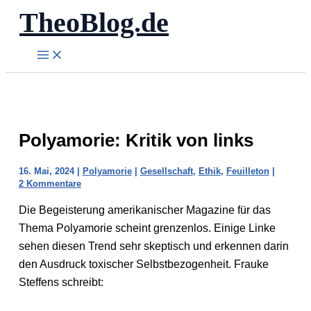
TheoBlog.de
Zum
Inhalt
springen
Polyamorie: Kritik von links
16. Mai, 2024
|
Polyamorie
|
Gesellschaft
,
Ethik
,
Feuilleton
|
2 Kommentare
Die Begeisterung amerikanischer Magazine für das
Thema Polyamorie scheint grenzenlos. Einige Linke
sehen diesen Trend sehr skeptisch und erkennen darin
den Ausdruck toxischer Selbstbezogenheit. Frauke
Steffens schreibt: