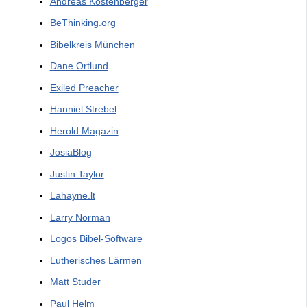
Andreas Köstenberger
BeThinking.org
Bibelkreis München
Dane Ortlund
Exiled Preacher
Hanniel Strebel
Herold Magazin
JosiaBlog
Justin Taylor
Lahayne.lt
Larry Norman
Logos Bibel-Software
Lutherisches Lärmen
Matt Studer
Paul Helm