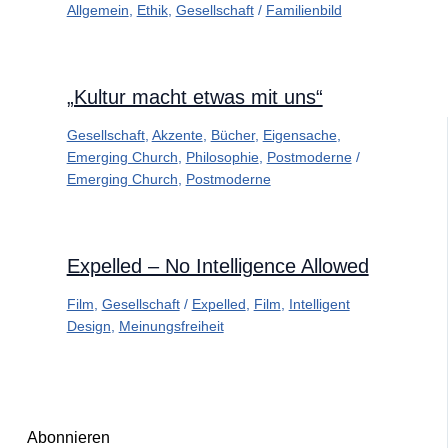
Allgemein
,
Ethik
,
Gesellschaft
/
Familienbild
„Kultur macht etwas mit uns“
Gesellschaft
,
Akzente
,
Bücher
,
Eigensache
,
Emerging Church
,
Philosophie
,
Postmoderne
/
Emerging Church
,
Postmoderne
Expelled – No Intelligence Allowed
Film
,
Gesellschaft
/
Expelled
,
Film
,
Intelligent
Design
,
Meinungsfreiheit
Abonnieren