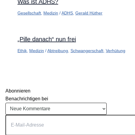
Was ist ADHS?
Gesellschaft
,
Medizin
/
ADHS
,
Gerald Hüther
„Pille danach“ nun frei
Ethik
,
Medizin
/
Abtreibung
,
Schwangerschaft
,
Verhütung
Abonnieren
Benachrichtigen bei