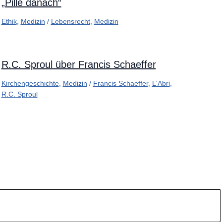
„Pille danach“
Ethik
,
Medizin
/
Lebensrecht
,
Medizin
R.C. Sproul über Francis Schaeffer
Kirchengeschichte
,
Medizin
/
Francis Schaeffer
,
L'Abri
,
R.C. Sproul