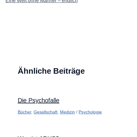
Eine Welt ohne Männer – endlich
Ähnliche Beiträge
Die Psychofalle
Bücher
,
Gesellschaft
,
Medizin
/
Psychologie