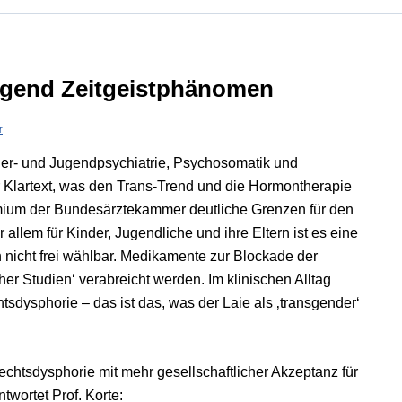
iegend Zeitgeistphänomen
r
inder- und Jugendpsychiatrie, Psychosomatik und
 Klartext, was den Trans-Trend und die Hormontherapie
remium der Bundesärztekammer deutliche Grenzen für den
 allem für Kinder, Jugendliche und ihre Eltern ist es eine
h nicht frei wählbar. Medikamente zur Blockade der
her Studien‘ verabreicht werden. Im klinischen Alltag
dysphorie – das ist das, was der Laie als ‚transgender‘
htsdysphorie mit mehr gesellschaftlicher Akzeptanz für
twortet Prof. Korte: