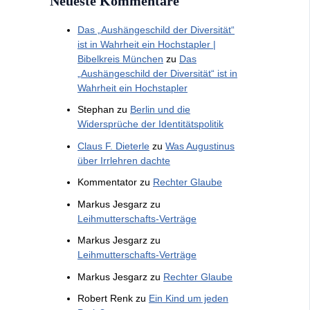
Neueste Kommentare
Das „Aushängeschild der Diversität“
ist in Wahrheit ein Hochstapler |
Bibelkreis München
zu
Das
„Aushängeschild der Diversität“ ist in
Wahrheit ein Hochstapler
Stephan
zu
Berlin und die
Widersprüche der Identitätspolitik
Claus F. Dieterle
zu
Was Augustinus
über Irrlehren dachte
Kommentator
zu
Rechter Glaube
Markus Jesgarz
zu
Leihmutterschafts-Verträge
Markus Jesgarz
zu
Leihmutterschafts-Verträge
Markus Jesgarz
zu
Rechter Glaube
Robert Renk
zu
Ein Kind um jeden