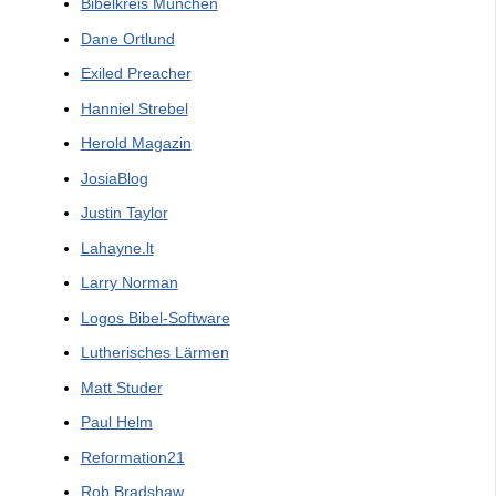
Bibelkreis München
Dane Ortlund
Exiled Preacher
Hanniel Strebel
Herold Magazin
JosiaBlog
Justin Taylor
Lahayne.lt
Larry Norman
Logos Bibel-Software
Lutherisches Lärmen
Matt Studer
Paul Helm
Reformation21
Rob Bradshaw