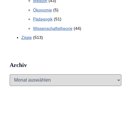
Medizin
(43)
Ökonomie
(5)
Pädagogik
(51)
Wissenschaftstheorie
(44)
Zitate
(513)
Archiv
A
r
c
h
i
v