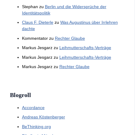
Stephan
zu
Berlin und die Widersprüche der
Identitätspolitik
Claus F. Dieterle
zu
Was Augustinus über Irrlehren
dachte
Kommentator
zu
Rechter Glaube
Markus Jesgarz
zu
Leihmutterschafts-Verträge
Markus Jesgarz
zu
Leihmutterschafts-Verträge
Markus Jesgarz
zu
Rechter Glaube
Blogroll
Accordance
Andreas Köstenberger
BeThinking.org