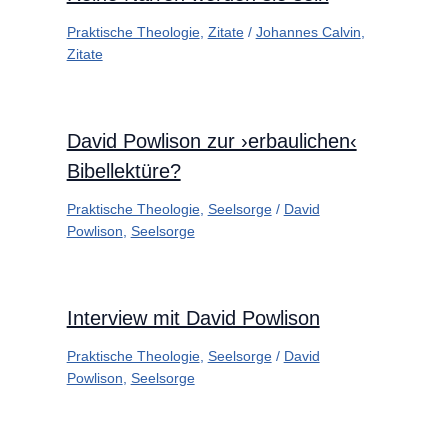
Praktische Theologie
,
Zitate
/
Johannes Calvin
,
Zitate
David Powlison zur ›erbaulichen‹
Bibellektüre?
Praktische Theologie
,
Seelsorge
/
David
Powlison
,
Seelsorge
Interview mit David Powlison
Praktische Theologie
,
Seelsorge
/
David
Powlison
,
Seelsorge