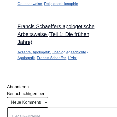
Gottesbeweise
,
Religionsphilosophie
Francis Schaeffers apologetische
Arbeitsweise (Teil 1: Die frühen
Jahre)
Akzente
,
Apologetik
,
Theologiegeschichte
/
Apologetik
,
Francis Schaeffer
,
L'Abri
Abonnieren
Benachrichtigen bei