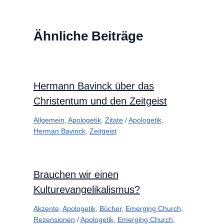
Ähnliche Beiträge
Hermann Bavinck über das
Christentum und den Zeitgeist
Allgemein
,
Apologetik
,
Zitate
/
Apologetik
,
Herman Bavinck
,
Zeitgeist
Brauchen wir einen
Kulturevangelikalismus?
Akzente
,
Apologetik
,
Bücher
,
Emerging Church
,
Rezensionen
/
Apologetik
,
Emerging Church
,