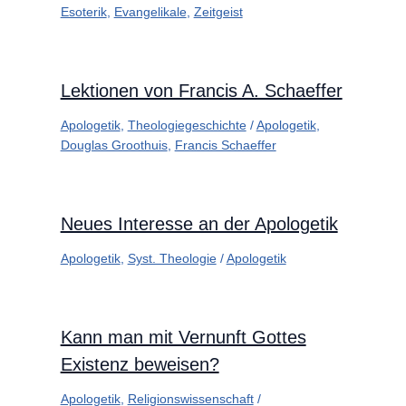
Esoterik
,
Evangelikale
,
Zeitgeist
Lektionen von Francis A. Schaeffer
Apologetik
,
Theologiegeschichte
/
Apologetik
,
Douglas Groothuis
,
Francis Schaeffer
Neues Interesse an der Apologetik
Apologetik
,
Syst. Theologie
/
Apologetik
Kann man mit Vernunft Gottes
Existenz beweisen?
Apologetik
,
Religionswissenschaft
/