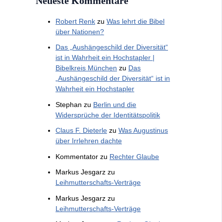
Neueste Kommentare
Robert Renk
zu
Was lehrt die Bibel
über Nationen?
Das „Aushängeschild der Diversität“
ist in Wahrheit ein Hochstapler |
Bibelkreis München
zu
Das
„Aushängeschild der Diversität“ ist in
Wahrheit ein Hochstapler
Stephan
zu
Berlin und die
Widersprüche der Identitätspolitik
Claus F. Dieterle
zu
Was Augustinus
über Irrlehren dachte
Kommentator
zu
Rechter Glaube
Markus Jesgarz
zu
Leihmutterschafts-Verträge
Markus Jesgarz
zu
Leihmutterschafts-Verträge