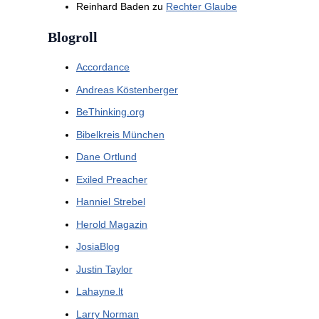
Reinhard Baden
zu
Rechter Glaube
Blogroll
Accordance
Andreas Köstenberger
BeThinking.org
Bibelkreis München
Dane Ortlund
Exiled Preacher
Hanniel Strebel
Herold Magazin
JosiaBlog
Justin Taylor
Lahayne.lt
Larry Norman