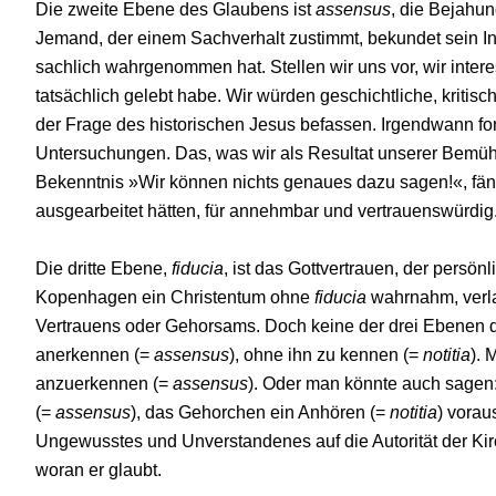
Die zweite Ebene des Glaubens ist
assensus
, die Bejahu
Jemand, der einem Sachverhalt zu­stimmt, bekundet sein I
sachlich wahrgenommen hat. Stellen wir uns vor, wir intere
tatsächlich gelebt habe. Wir würden geschichtliche, kritisc
der Frage des historischen Jesus befassen. Irgendwann fo
Untersuchungen. Das, was wir als Resultat unserer Bemüh
Bekenntnis »Wir können nichts genaues dazu sagen!«, fän
ausgearbeitet hätten, für annehmbar und vertrauenswürdig
Die dritte Ebene,
fiducia
, ist das Gottvertrauen, der persönl
Kopenhagen ein Christen­tum ohne
fiducia
wahrnahm, verla
Vertrauens oder Gehorsams. Doch keine der drei Ebenen d
anerkennen (=
assen­sus
), ohne ihn zu kennen (=
notitia
). 
anzuerkennen (=
assensus
). Oder man könnte auch sagen
(=
as­sensus
), das Gehorchen ein Anhören (=
notitia
) vorau
Ungewusstes und Unverstandenes auf die Autorität der Kirch
woran er glaubt.