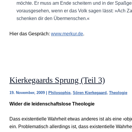
möchte. Er muss am Ende scheitern und in der Spaßges
vorausgesehen, wenn er das Volk sagen lässt: »Ach Zar
schenken dir den Übermenschen.«
Hier das Gespräch:
www.merkur.de
.
Kierkegaards Sprung (Teil 3)
19. November, 2009
|
Philosophie
,
Sören Kierkegaard
,
Theologie
Wider die leidenschaftslose Theologie
Dass existentielle Wahrheit etwas anderes ist als eine ›obj
ein. Problematisch allerdings ist, dass existentielle Wahrhei