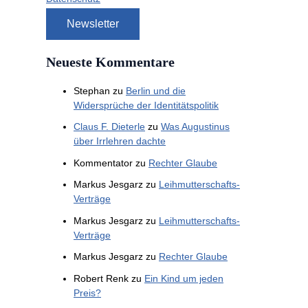
Neueste Kommentare
Stephan
zu
Berlin und die
Widersprüche der Identitätspolitik
Claus F. Dieterle
zu
Was Augustinus
über Irrlehren dachte
Kommentator
zu
Rechter Glaube
Markus Jesgarz
zu
Leihmutterschafts-
Verträge
Markus Jesgarz
zu
Leihmutterschafts-
Verträge
Markus Jesgarz
zu
Rechter Glaube
Robert Renk
zu
Ein Kind um jeden
Preis?