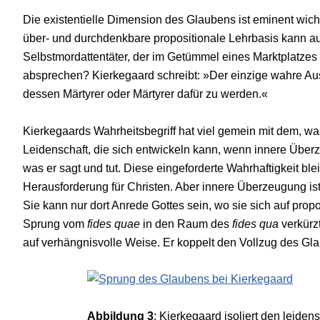
Die existentielle Dimension des Glaubens ist eminent wic
über- und durchdenkbare propositionale Lehrbasis kann a
Selbstmordattentäter, der im Getümmel eines Marktplatzes
absprechen? Kierkegaard schreibt: »Der einzige wahre Ausd
dessen Märtyrer oder Märtyrer dafür zu werden.«
Kierkegaards Wahrheitsbegriff hat viel gemein mit dem, was
Leidenschaft, die sich entwickeln kann, wenn innere Übe
was er sagt und tut. Diese eingeforderte Wahrhaftigkeit ble
Herausforderung für Christen. Aber innere Überzeugung ist
Sie kann nur dort An­rede Gottes sein, wo sie sich auf pro
Sprung vom
fides quae
in den Raum des
fides qua
verkürz
auf verhängnisvolle Weise. Er koppelt den Vollzug des Gl
Abbildung 3
: Kierkegaard isoliert den leide