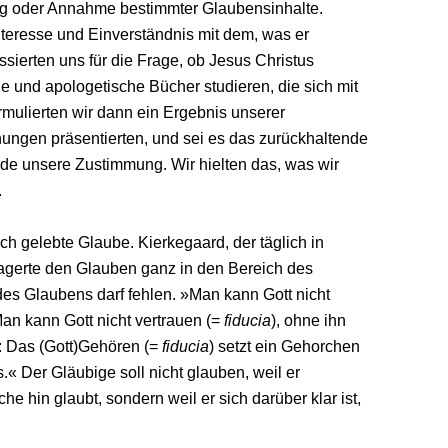
ng oder Annahme be­stimmter Glaubensinhalte.
nteresse und Einverständnis mit dem, was er
ssierten uns für die Frage, ob Jesus Christus
he und apologetische Bücher studieren, die sich mit
rmulierten wir dann ein Ergebnis unserer
ungen präsentierten, und sei es das zurückhaltende
de unsere Zustimmung. Wir hielten das, was wir
.
ich ge­lebte Glaube. Kierkegaard, der täglich in
gerte den Glauben ganz in den Be­reich des
es Glaubens darf fehlen. »Man kann Gott nicht
Man kann Gott nicht vertrauen (=
fiducia
), ohne ihn
: Das (Gott)Gehören (=
fiducia
) setzt ein Gehorchen
s.« Der Gläu­bige soll nicht glauben, weil er
e hin glaubt, sondern weil er sich darüber klar ist,