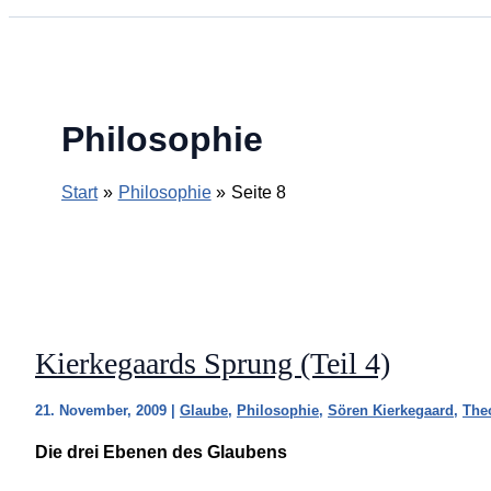
Philosophie
Start
Philosophie
Seite 8
Kierkegaards Sprung (Teil 4)
21. November, 2009
|
Glaube
,
Philosophie
,
Sören Kierkegaard
,
The
Die drei Ebenen des Glaubens