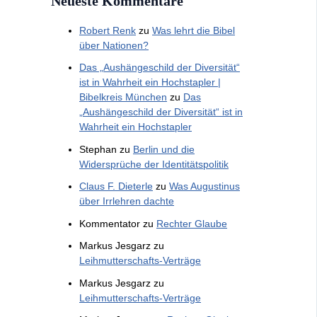
Neueste Kommentare
Robert Renk
zu
Was lehrt die Bibel
über Nationen?
Das „Aushängeschild der Diversität“
ist in Wahrheit ein Hochstapler |
Bibelkreis München
zu
Das
„Aushängeschild der Diversität“ ist in
Wahrheit ein Hochstapler
Stephan
zu
Berlin und die
Widersprüche der Identitätspolitik
Claus F. Dieterle
zu
Was Augustinus
über Irrlehren dachte
Kommentator
zu
Rechter Glaube
Markus Jesgarz
zu
Leihmutterschafts-Verträge
Markus Jesgarz
zu
Leihmutterschafts-Verträge