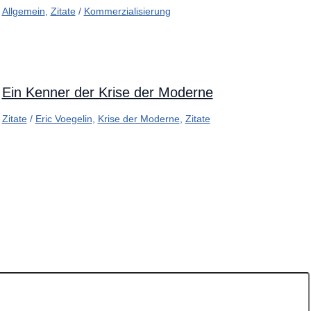
Allgemein
,
Zitate
/
Kommerzialisierung
Ein Kenner der Krise der Moderne
Zitate
/
Eric Voegelin
,
Krise der Moderne
,
Zitate