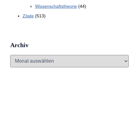
Wissenschaftstheorie
(44)
Zitate
(513)
Archiv
A
r
c
h
i
v