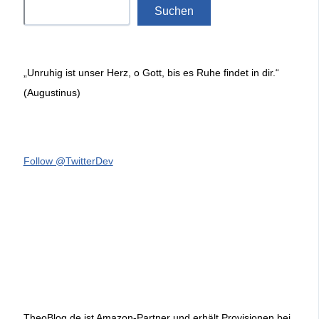
Suchen
„Unruhig ist unser Herz, o Gott, bis es Ruhe findet in dir.“
(Augustinus)
Follow @TwitterDev
TheoBlog.de ist Amazon-Partner und erhält Provisionen bei