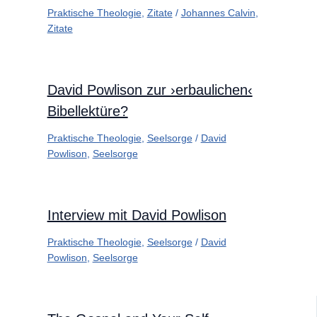
Praktische Theologie
,
Zitate
/
Johannes Calvin
,
Zitate
David Powlison zur ›erbaulichen‹
Bibellektüre?
Praktische Theologie
,
Seelsorge
/
David
Powlison
,
Seelsorge
Interview mit David Powlison
Praktische Theologie
,
Seelsorge
/
David
Powlison
,
Seelsorge