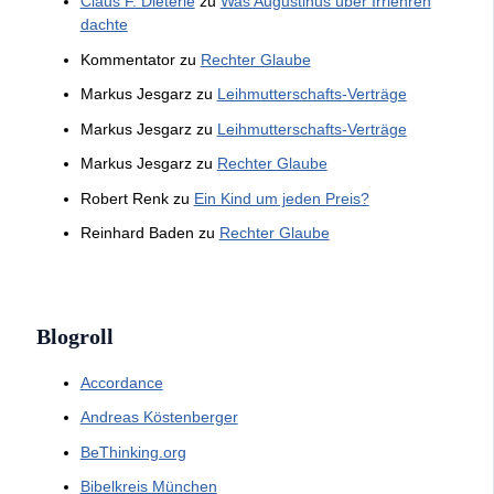
Claus F. Dieterle
zu
Was Augustinus über Irrlehren
dachte
Kommentator
zu
Rechter Glaube
Markus Jesgarz
zu
Leihmutterschafts-Verträge
Markus Jesgarz
zu
Leihmutterschafts-Verträge
Markus Jesgarz
zu
Rechter Glaube
Robert Renk
zu
Ein Kind um jeden Preis?
Reinhard Baden
zu
Rechter Glaube
Blogroll
Accordance
Andreas Köstenberger
BeThinking.org
Bibelkreis München