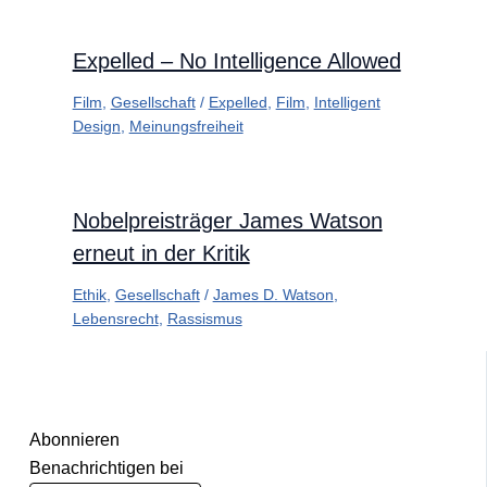
Expelled – No Intelligence Allowed
Film
,
Gesellschaft
/
Expelled
,
Film
,
Intelligent
Design
,
Meinungsfreiheit
Nobelpreisträger James Watson
erneut in der Kritik
Ethik
,
Gesellschaft
/
James D. Watson
,
Lebensrecht
,
Rassismus
Abonnieren
Benachrichtigen bei