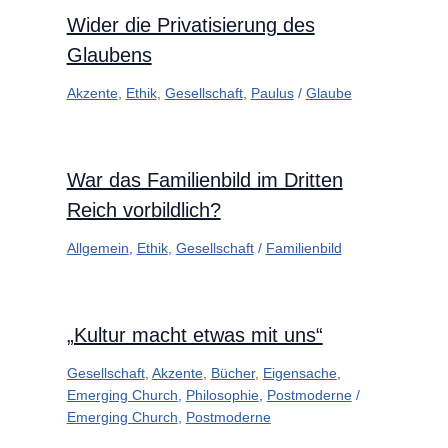
Wider die Privatisierung des
Glaubens
Akzente
,
Ethik
,
Gesellschaft
,
Paulus
/
Glaube
War das Familienbild im Dritten
Reich vorbildlich?
Allgemein
,
Ethik
,
Gesellschaft
/
Familienbild
„Kultur macht etwas mit uns“
Gesellschaft
,
Akzente
,
Bücher
,
Eigensache
,
Emerging Church
,
Philosophie
,
Postmoderne
/
Emerging Church
,
Postmoderne