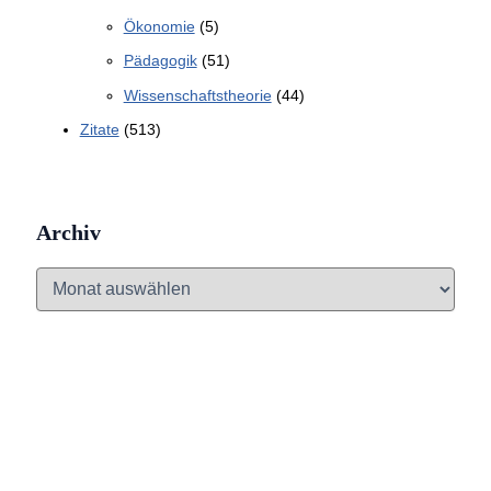
Ökonomie
(5)
Pädagogik
(51)
Wissenschaftstheorie
(44)
Zitate
(513)
Archiv
A
r
c
h
i
v