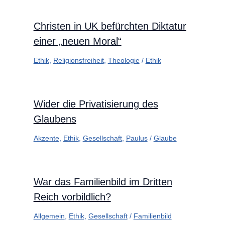
Christen in UK befürchten Diktatur
einer „neuen Moral“
Ethik
,
Religionsfreiheit
,
Theologie
/
Ethik
Wider die Privatisierung des
Glaubens
Akzente
,
Ethik
,
Gesellschaft
,
Paulus
/
Glaube
War das Familienbild im Dritten
Reich vorbildlich?
Allgemein
,
Ethik
,
Gesellschaft
/
Familienbild