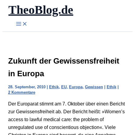
TheoBlog.de
Zum
Inhalt
springen
Zukunft der Gewissensfreiheit
in Europa
28. September, 2010
|
Ethik
,
EU
,
Europa
,
Gewissen
|
Ethik
|
2 Kommentare
Der Europarat stimmt am 7. Oktober über einen Bericht
zur Gewissensfreiheit ab. Der Bericht heißt: »Women’s
access to lawful medical care: the problem of
unregulated use of conscientious objection«. Viele