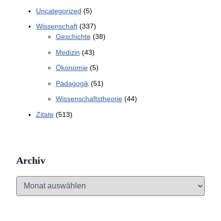
Uncategorized
(5)
Wissenschaft
(337)
Geschichte
(38)
Medizin
(43)
Ökonomie
(5)
Pädagogik
(51)
Wissenschaftstheorie
(44)
Zitate
(513)
Archiv
A
r
c
h
i