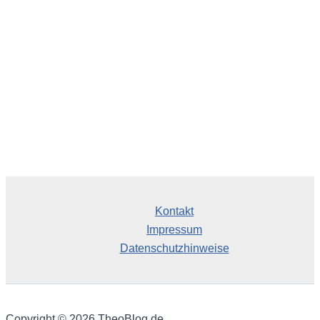
v
Kontakt
Impressum
Datenschutzhinweise
Copyright © 2026 TheoBlog.de