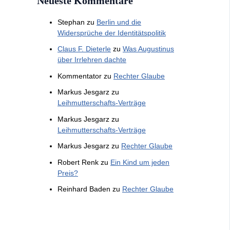
Neueste Kommentare
Stephan
zu
Berlin und die
Widersprüche der Identitätspolitik
Claus F. Dieterle
zu
Was Augustinus
über Irrlehren dachte
Kommentator
zu
Rechter Glaube
Markus Jesgarz
zu
Leihmutterschafts-Verträge
Markus Jesgarz
zu
Leihmutterschafts-Verträge
Markus Jesgarz
zu
Rechter Glaube
Robert Renk
zu
Ein Kind um jeden
Preis?
Reinhard Baden
zu
Rechter Glaube