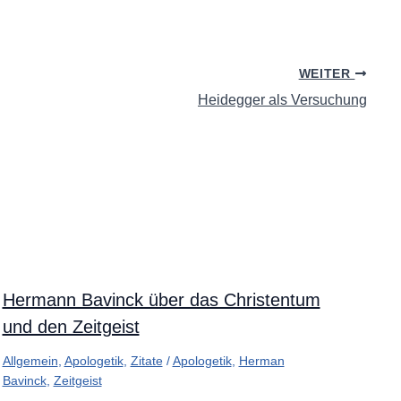
WEITER
Heidegger als Versuchung
Hermann Bavinck über das Christentum
und den Zeitgeist
Allgemein
,
Apologetik
,
Zitate
/
Apologetik
,
Herman
Bavinck
,
Zeitgeist