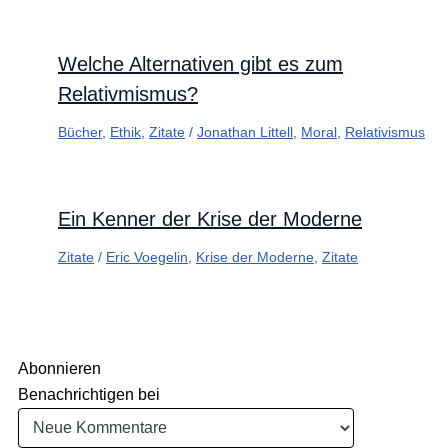
Welche Alternativen gibt es zum
Relativmismus?
Bücher
,
Ethik
,
Zitate
/
Jonathan Littell
,
Moral
,
Relativismus
Ein Kenner der Krise der Moderne
Zitate
/
Eric Voegelin
,
Krise der Moderne
,
Zitate
Abonnieren
Benachrichtigen bei