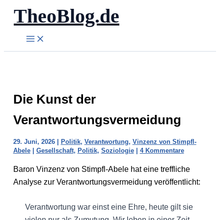
TheoBlog.de
Zum
Inhalt
springen
Die Kunst der
Verantwortungsvermeidung
29. Juni, 2026
|
Politik
,
Verantwortung
,
Vinzenz von Stimpfl-
Abele
|
Gesellschaft
,
Politik
,
Soziologie
|
4 Kommentare
Baron Vinzenz von Stimpfl-Abele hat eine treffliche
Analyse zur Verantwortungsvermeidung veröffentlicht:
Verantwortung war einst eine Ehre, heute gilt sie
vielen nur als Zumutung. Wir leben in einer Zeit,