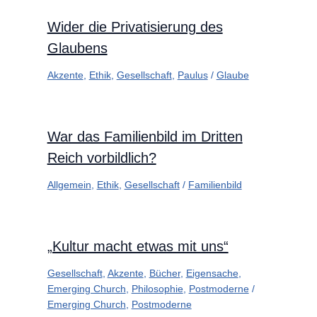
Wider die Privatisierung des
Glaubens
Akzente
,
Ethik
,
Gesellschaft
,
Paulus
/
Glaube
War das Familienbild im Dritten
Reich vorbildlich?
Allgemein
,
Ethik
,
Gesellschaft
/
Familienbild
„Kultur macht etwas mit uns“
Gesellschaft
,
Akzente
,
Bücher
,
Eigensache
,
Emerging Church
,
Philosophie
,
Postmoderne
/
Emerging Church
,
Postmoderne