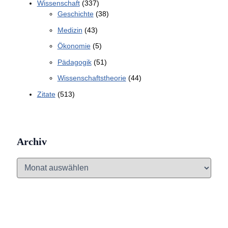
Wissenschaft
(337)
Geschichte
(38)
Medizin
(43)
Ökonomie
(5)
Pädagogik
(51)
Wissenschaftstheorie
(44)
Zitate
(513)
Archiv
A
r
c
h
i
v