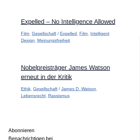
Expelled – No Intelligence Allowed
Film
,
Gesellschaft
/
Expelled
,
Film
,
Intelligent
Design
,
Meinungsfreiheit
Nobelpreisträger James Watson
erneut in der Kritik
Ethik
,
Gesellschaft
/
James D. Watson
,
Lebensrecht
,
Rassismus
Abonnieren
Benachrichtigen bei