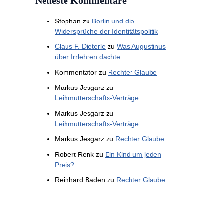
Neueste Kommentare
Stephan
zu
Berlin und die
Widersprüche der Identitätspolitik
Claus F. Dieterle
zu
Was Augustinus
über Irrlehren dachte
Kommentator
zu
Rechter Glaube
Markus Jesgarz
zu
Leihmutterschafts-Verträge
Markus Jesgarz
zu
Leihmutterschafts-Verträge
Markus Jesgarz
zu
Rechter Glaube
Robert Renk
zu
Ein Kind um jeden
Preis?
Reinhard Baden
zu
Rechter Glaube