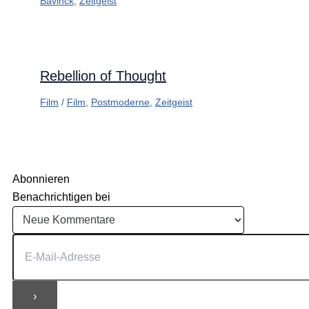
Bavinck
,
Zeitgeist
Rebellion of Thought
Film
/
Film
,
Postmoderne
,
Zeitgeist
Abonnieren
Benachrichtigen bei