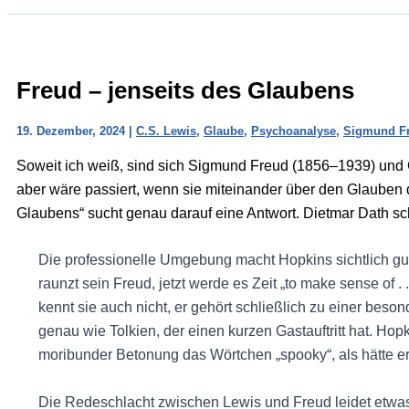
Freud – jenseits des Glaubens
19. Dezember, 2024
|
C.S. Lewis
,
Glaube
,
Psychoanalyse
,
Sigmund F
Soweit ich weiß, sind sich Sigmund Freud (1856–1939) und 
aber wäre passiert, wenn sie miteinander über den Glauben di
Glaubens“ sucht genau darauf eine Antwort. Dietmar Dath sc
Die professionelle Umgebung macht Hopkins sichtlich gute
raunzt sein Freud, jetzt werde es Zeit „to make sense of . .
kennt sie auch nicht, er gehört schließlich zu einer beson
genau wie Tolkien, der einen kurzen Gastauftritt hat. Hopk
moribunder Betonung das Wörtchen „spooky“, als hätte e
Die Redeschlacht zwischen Lewis und Freud leidet etwas 