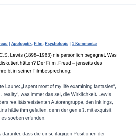
reud
|
Apologetik
,
Film
,
Psychologie
|
1 Kommentar
C.S. Lewis (1898–1963) nie persönlich begegnet. Was
skutiert hätten? Der Film „Freud – jenseits des
hreibt in seiner Filmbesprechung:
 Laune: „I spent most of my life examining fantasies“,
 . reality“, was immer das sei, die Wirklichkeit. Lewis
ders realitätsresistenten Autorengruppe, den Inklings,
ins hätte ihm gefallen, denn der genießt mit exquisit
r es soeben erfunden.
darunter, dass die einschlägigen Positionen der