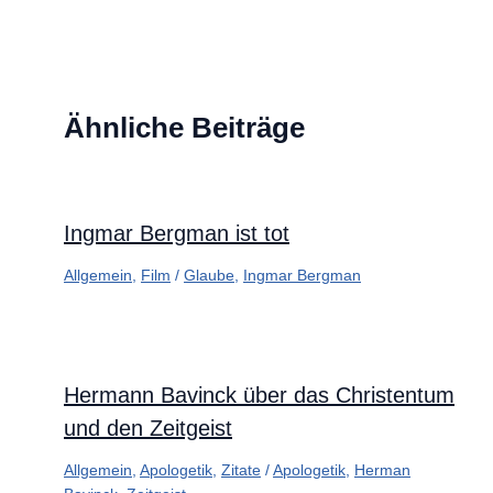
Ähnliche Beiträge
Ingmar Bergman ist tot
Allgemein
,
Film
/
Glaube
,
Ingmar Bergman
Hermann Bavinck über das Christentum
und den Zeitgeist
Allgemein
,
Apologetik
,
Zitate
/
Apologetik
,
Herman