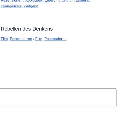
Rezensionen
/
Apologetik
,
Emerging Church
,
Esoterik
,
Evangelikale
,
Zeitgeist
Rebellen des Denkens
Film
,
Postmoderne
/
Film
,
Postmoderne