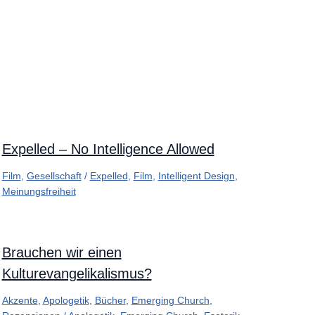
Expelled – No Intelligence Allowed
Film
,
Gesellschaft
/
Expelled
,
Film
,
Intelligent Design
,
Meinungsfreiheit
Brauchen wir einen
Kulturevangelikalismus?
Akzente
,
Apologetik
,
Bücher
,
Emerging Church
,