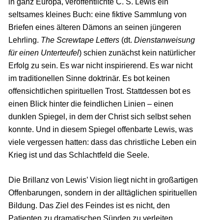
in ganz Europa, veröffentlichte C. S. Lewis ein
seltsames kleines Buch: eine fiktive Sammlung von
Briefen eines älteren Dämons an seinen jüngeren
Lehrling.
The Screwtape Letters
(dt.
Dienstanweisung
für einen Unterteufel
) schien zunächst kein natürlicher
Erfolg zu sein. Es war nicht inspirierend. Es war nicht
im traditionellen Sinne doktrinär. Es bot keinen
offensichtlichen spirituellen Trost. Stattdessen bot es
einen Blick hinter die feindlichen Linien – einen
dunklen Spiegel, in dem der Christ sich selbst sehen
konnte. Und in diesem Spiegel offenbarte Lewis, was
viele vergessen hatten: dass das christliche Leben ein
Krieg ist und das Schlachtfeld die Seele.
Die Brillanz von Lewis’ Vision liegt nicht in großartigen
Offenbarungen, sondern in der alltäglichen spirituellen
Bildung. Das Ziel des Feindes ist es nicht, den
Patienten zu dramatischen Sünden zu verleiten,