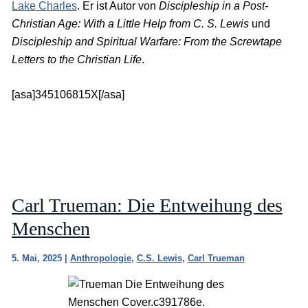
Lake Charles
. Er ist Autor von
Discipleship in a Post-
Christian Age: With a Little Help from C. S. Lewis
und
Discipleship and Spiritual Warfare: From the Screwtape
Letters to the Christian Life
.
[asa]345106815X[/asa]
Carl Trueman: Die Entweihung des
Menschen
5. Mai, 2025
|
Anthropologie
,
C.S. Lewis
,
Carl Trueman