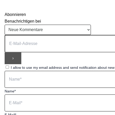
Abonnieren
Benachrichtigen bei
I allow to use my email address and send notification about ne
Name*
E-Mail*