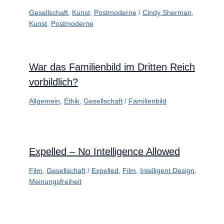
Gesellschaft
,
Kunst
,
Postmoderne
/
Cindy Sherman
,
Kunst
,
Postmoderne
War das Familienbild im Dritten Reich
vorbildlich?
Allgemein
,
Ethik
,
Gesellschaft
/
Familienbild
Expelled – No Intelligence Allowed
Film
,
Gesellschaft
/
Expelled
,
Film
,
Intelligent Design
,
Meinungsfreiheit