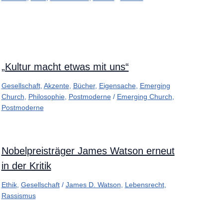
„Kultur macht etwas mit uns“
Gesellschaft
,
Akzente
,
Bücher
,
Eigensache
,
Emerging
Church
,
Philosophie
,
Postmoderne
/
Emerging Church
,
Postmoderne
Nobelpreisträger James Watson erneut
in der Kritik
Ethik
,
Gesellschaft
/
James D. Watson
,
Lebensrecht
,
Rassismus