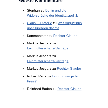
Neueste Kommentare
Stephan
zu
Berlin und die
Widersprüche der Identitätspolitik
Claus F. Dieterle
zu
Was Augustinus
über Irrlehren dachte
Kommentator
zu
Rechter Glaube
Markus Jesgarz
zu
Leihmutterschafts-Verträge
Markus Jesgarz
zu
Leihmutterschafts-Verträge
Markus Jesgarz
zu
Rechter Glaube
Robert Renk
zu
Ein Kind um jeden
Preis?
Reinhard Baden
zu
Rechter Glaube