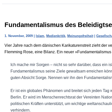
Fundamentalismus des Beleidigtse
1. November, 2009
|
Islam
,
Medienkritik
,
Meinungsfreiheit
|
Gesellsch
Vier Jahre nach dem dänischen Karikaturenstreit zieht der v
Flemming Rose
,
eine Bilanz. Ein neuer »Fundamentalismus 
Ich mache mir Sorgen – nicht so sehr darüber, dass ein is
Fundamentalismus seine Ziele gewaltsam erreichen könn
guten Absicht Sorge. Nennen wir ihn den Fundamentalis
Er ist ein globales Phänomen und breitet sich jeden Tag 
Berlin. Er wird im Menschenrechtsrat der Vereinten Nation
politischen Kräften unterstützt, um wichtige weltanschauli
verhindern.