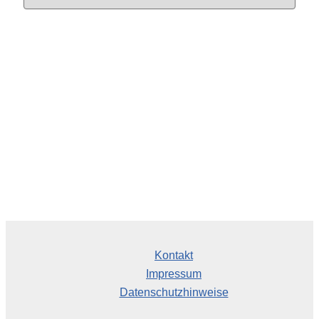
r
c
h
i
v
Kontakt
Impressum
Datenschutzhinweise