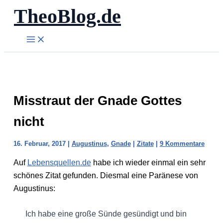
TheoBlog.de
Zum
Inhalt
springen
Misstraut der Gnade Gottes
nicht
16. Februar, 2017
|
Augustinus
,
Gnade
|
Zitate
|
9 Kommentare
Auf
Lebensquellen.de
habe ich wieder einmal ein sehr
schönes Zitat gefunden. Diesmal eine Paränese von
Augustinus:
Ich habe eine große Sünde gesündigt und bin