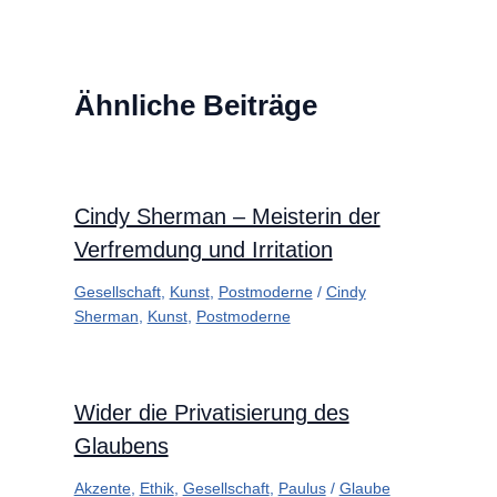
Ähnliche Beiträge
Cindy Sherman – Meisterin der
Verfremdung und Irritation
Gesellschaft
,
Kunst
,
Postmoderne
/
Cindy
Sherman
,
Kunst
,
Postmoderne
Wider die Privatisierung des
Glaubens
Akzente
,
Ethik
,
Gesellschaft
,
Paulus
/
Glaube