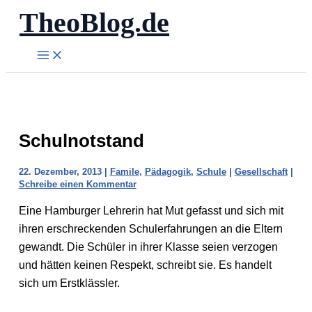
TheoBlog.de
Zum
Inhalt
springen
Schulnotstand
22. Dezember, 2013
|
Famile
,
Pädagogik
,
Schule
|
Gesellschaft
|
Schreibe einen Kommentar
Eine Hamburger Lehrerin hat Mut gefasst und sich mit
ihren erschreckenden Schulerfahrungen an die Eltern
gewandt. Die Schüler in ihrer Klasse seien verzogen
und hätten keinen Respekt, schreibt sie. Es handelt
sich um Erstklässler.