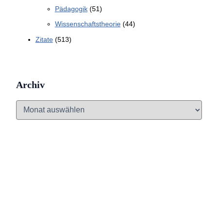
Pädagogik
(51)
Wissenschaftstheorie
(44)
Zitate
(513)
Archiv
A
r
c
h
i
v