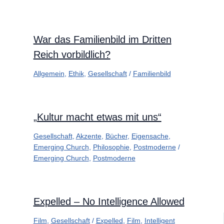
War das Familienbild im Dritten
Reich vorbildlich?
Allgemein
,
Ethik
,
Gesellschaft
/
Familienbild
„Kultur macht etwas mit uns“
Gesellschaft
,
Akzente
,
Bücher
,
Eigensache
,
Emerging Church
,
Philosophie
,
Postmoderne
/
Emerging Church
,
Postmoderne
Expelled – No Intelligence Allowed
Film
,
Gesellschaft
/
Expelled
,
Film
,
Intelligent