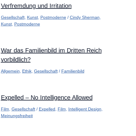
Verfremdung und Irritation
Gesellschaft
,
Kunst
,
Postmoderne
/
Cindy Sherman
,
Kunst
,
Postmoderne
War das Familienbild im Dritten Reich
vorbildlich?
Allgemein
,
Ethik
,
Gesellschaft
/
Familienbild
Expelled – No Intelligence Allowed
Film
,
Gesellschaft
/
Expelled
,
Film
,
Intelligent Design
,
Meinungsfreiheit