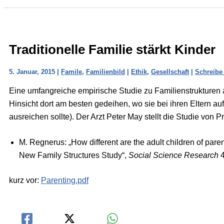
Traditionelle Familie stärkt Kinder
5. Januar, 2015
|
Famile
,
Familienbild
|
Ethik
,
Gesellschaft
|
Schreibe
Eine umfangreiche empirische Studie zu Familienstrukturen 
Hinsicht dort am besten gedeihen, wo sie bei ihren Eltern a
ausreichen sollte). Der Arzt Peter May stellt die Studie von 
M. Regnerus: „How different are the adult children of par
New Family Structures Study“,
Social Science Research
4
kurz vor:
Parenting.pdf