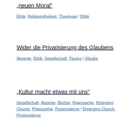
„neuen Moral“
Ethik
,
Religionsfreiheit
,
Theologie
/
Ethik
Wider die Privatisierung des Glaubens
Akzente
,
Ethik
,
Gesellschaft
,
Paulus
/
Glaube
„Kultur macht etwas mit uns“
Gesellschaft
,
Akzente
,
Bücher
,
Eigensache
,
Emerging
Church
,
Philosophie
,
Postmoderne
/
Emerging Church
,
Postmoderne