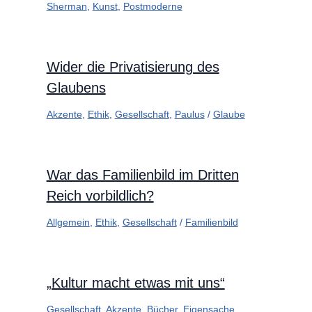
Sherman
,
Kunst
,
Postmoderne
Wider die Privatisierung des
Glaubens
Akzente
,
Ethik
,
Gesellschaft
,
Paulus
/
Glaube
War das Familienbild im Dritten
Reich vorbildlich?
Allgemein
,
Ethik
,
Gesellschaft
/
Familienbild
„Kultur macht etwas mit uns“
Gesellschaft
,
Akzente
,
Bücher
,
Eigensache
,