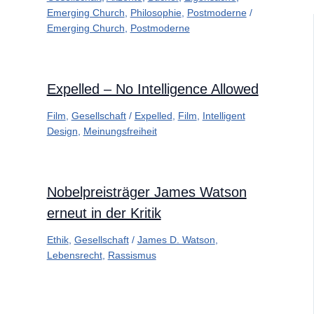
Emerging Church
,
Philosophie
,
Postmoderne
/
Emerging Church
,
Postmoderne
Expelled – No Intelligence Allowed
Film
,
Gesellschaft
/
Expelled
,
Film
,
Intelligent
Design
,
Meinungsfreiheit
Nobelpreisträger James Watson
erneut in der Kritik
Ethik
,
Gesellschaft
/
James D. Watson
,
Lebensrecht
,
Rassismus