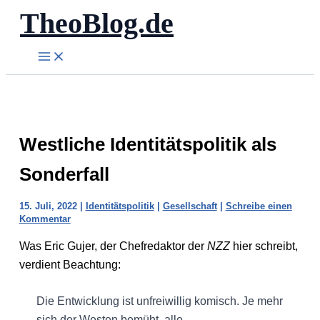
TheoBlog.de
Zum
Inhalt
springen
Westliche Identitätspolitik als
Sonderfall
15. Juli, 2022
|
Identitätspolitik
|
Gesellschaft
|
Schreibe einen
Kommentar
Was Eric Gujer, der Chefredaktor der
NZZ
hier schreibt,
verdient Beachtung:
Die Entwicklung ist unfreiwillig komisch. Je mehr
sich der Westen bemüht, alle