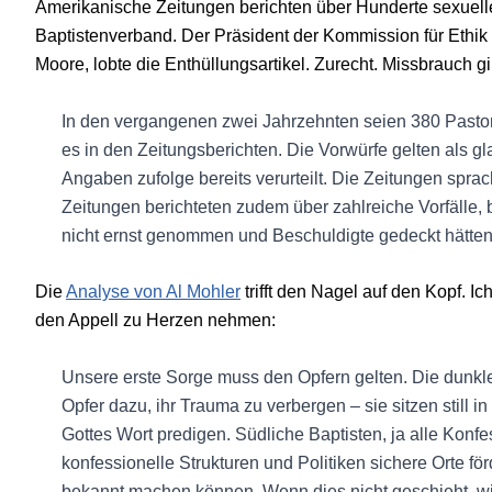
Amerikanische Zeitungen berichten über Hunderte sexuel
Baptistenverband. Der Präsident der Kommission für Ethik 
Moore, lobte die Enthüllungsartikel. Zurecht. Missbrauch g
In den vergangenen zwei Jahrzehnten seien 380 Pastor
es in den Zeitungsberichten. Die Vorwürfe gelten als
Angaben zufolge bereits verurteilt. Die Zeitungen spr
Zeitungen berichteten zudem über zahlreiche Vorfälle, 
nicht ernst genommen und Beschuldigte gedeckt hätten
Die
Analyse von Al Mohler
trifft den Nagel auf den Kopf. 
den Appell zu Herzen nehmen:
Unsere erste Sorge muss den Opfern gelten. Die dunkle 
Opfer dazu, ihr Trauma zu verbergen – sie sitzen still i
Gottes Wort predigen. Südliche Baptisten, ja alle Konf
konfessionelle Strukturen und Politiken sichere Orte fö
bekannt machen können. Wenn dies nicht geschieht, wird