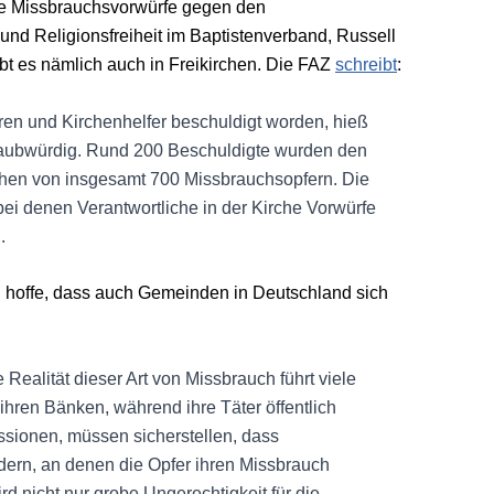
le Missbrauchsvorwürfe gegen den
und Religionsfreiheit im Baptistenverband, Russell
ibt es nämlich auch in Freikirchen. Die FAZ
schreibt
:
en und Kirchenhelfer beschuldigt worden, hieß
 glaubwürdig. Rund 200 Beschuldigte wurden den
achen von insgesamt 700 Missbrauchsopfern. Die
bei denen Verantwortliche in der Kirche Vorwürfe
.
Ich hoffe, dass auch Gemeinden in Deutschland sich
Realität dieser Art von Missbrauch führt viele
n ihren Bänken, während ihre Täter öffentlich
essionen, müssen sicherstellen, dass
rdern, an denen die Opfer ihren Missbrauch
 nicht nur grobe Ungerechtigkeit für die