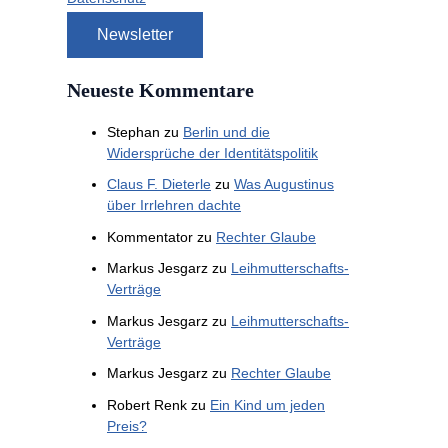
Neueste Kommentare
Stephan
zu
Berlin und die
Widersprüche der Identitätspolitik
Claus F. Dieterle
zu
Was Augustinus
über Irrlehren dachte
Kommentator
zu
Rechter Glaube
Markus Jesgarz
zu
Leihmutterschafts-
Verträge
Markus Jesgarz
zu
Leihmutterschafts-
Verträge
Markus Jesgarz
zu
Rechter Glaube
Robert Renk
zu
Ein Kind um jeden
Preis?