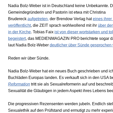
Nadia Bolz-Weber ist in Deutschland keine Unbekannte. Di
Gemeindegründerin und Pastorin ist etwa mit Christina
Brudereck
aufgetreten,
der Brendow Verlag hat
eines ihrer
veröffentlicht
, die ZEIT sprach wohlwollend mit ihr
über de
in der Kirche
. Tobias Faix
ist von dieser wortstarken und to
begeistert
, das MEDIENMAGAZIN PRO berichtete sogar d
laut Nadia Bolz-Weber
deutlicher über Sünde gesproche
Reden wir über Sünde.
Nadia Bolz-Weber hat ein neues Buch geschrieben und ich 
Buchläden Europas landen. Es verkauft sich in den USA ber
Reformation
tritt sie als Sexualreformerin auf und beschre
Sexualität die Gläubigen in jedem Aspekt ihres Lebens bee
Die progressiven Rezensenten werden jubeln. Endlich stell
Sexualethik auf den Prüfstand und ermutigt zu mehr experim