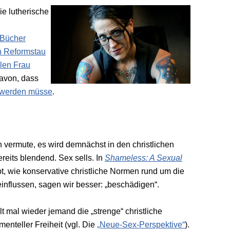
e lutherische
 Bücher
n Reformstau
llen Frau
avon, dass
n werden müsse
.
vermute, es wird demnächst in den christlichen
eits blendend. Sex sells. In
Shameless: A Sexual
ibt, wie konservative christliche Normen rund um die
influssen, sagen wir besser: „beschädigen“.
t mal wieder jemand die „strenge“ christliche
enteller Freiheit (vgl. Die
„Neue-Sex-Perspektive“
).