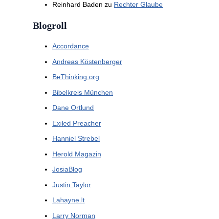
Reinhard Baden
zu
Rechter Glaube
Blogroll
Accordance
Andreas Köstenberger
BeThinking.org
Bibelkreis München
Dane Ortlund
Exiled Preacher
Hanniel Strebel
Herold Magazin
JosiaBlog
Justin Taylor
Lahayne.lt
Larry Norman