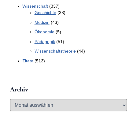
Wissenschaft
(337)
Geschichte
(38)
Medizin
(43)
Ökonomie
(5)
Pädagogik
(51)
Wissenschaftstheorie
(44)
Zitate
(513)
Archiv
A
r
c
h
i
v