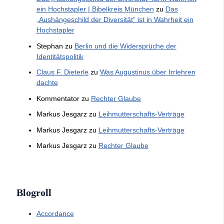
ein Hochstapler | Bibelkreis München
zu
Das
„Aushängeschild der Diversität“ ist in Wahrheit ein
Hochstapler
Stephan
zu
Berlin und die Widersprüche der
Identitätspolitik
Claus F. Dieterle
zu
Was Augustinus über Irrlehren
dachte
Kommentator
zu
Rechter Glaube
Markus Jesgarz
zu
Leihmutterschafts-Verträge
Markus Jesgarz
zu
Leihmutterschafts-Verträge
Markus Jesgarz
zu
Rechter Glaube
Blogroll
Accordance