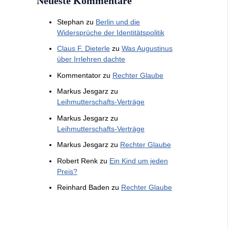
Neueste Kommentare
Stephan
zu
Berlin und die
Widersprüche der Identitätspolitik
Claus F. Dieterle
zu
Was Augustinus
über Irrlehren dachte
Kommentator
zu
Rechter Glaube
Markus Jesgarz
zu
Leihmutterschafts-Verträge
Markus Jesgarz
zu
Leihmutterschafts-Verträge
Markus Jesgarz
zu
Rechter Glaube
Robert Renk
zu
Ein Kind um jeden
Preis?
Reinhard Baden
zu
Rechter Glaube