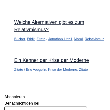
Welche Alternativen gibt es zum
Relativmismus?
Bücher
,
Ethik
,
Zitate
/
Jonathan Littell
,
Moral
,
Relativismus
Ein Kenner der Krise der Moderne
Zitate
/
Eric Voegelin
,
Krise der Moderne
,
Zitate
Abonnieren
Benachrichtigen bei