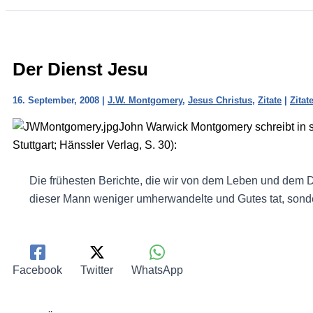
Der Dienst Jesu
16. September, 2008
|
J.W. Montgomery
,
Jesus Christus
,
Zitate
|
Zitat
John Warwick Montgomery schreibt in
Stuttgart; Hänssler Verlag, S. 30):
Die frühesten Berichte, die wir von dem Leben und dem D
dieser Mann weniger umherwandelte und Gutes tat, sonde
Facebook
Twitter
WhatsApp