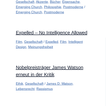
Gesellschaft
,
Akzente
,
Bücher
,
Eigensache
,
Emerging Church
,
Philosophie
,
Postmoderne
/
Emerging Church
,
Postmoderne
Expelled – No Intelligence Allowed
Film
,
Gesellschaft
/
Expelled
,
Film
,
Intelligent
Design
,
Meinungsfreiheit
Nobelpreisträger James Watson
erneut in der Kritik
Ethik
,
Gesellschaft
/
James D. Watson
,
Lebensrecht
,
Rassismus