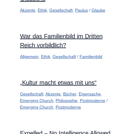
Akzente
,
Ethik
,
Gesellschaft
,
Paulus
/
Glaube
War das Familienbild im Dritten
Reich vorbildlich?
Allgemein
,
Ethik
,
Gesellschaft
/
Familienbild
„Kultur macht etwas mit uns“
Gesellschaft
,
Akzente
,
Bücher
,
Eigensache
,
Emerging Church
,
Philosophie
,
Postmoderne
/
Emerging Church
,
Postmoderne
Expelled – No Intelligence Allowed