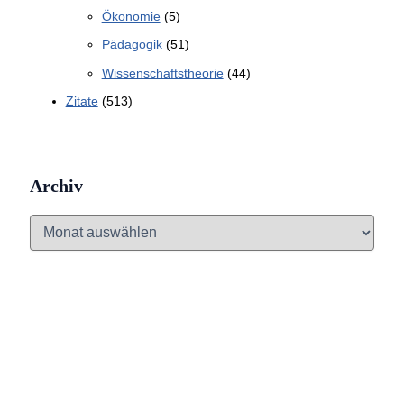
Ökonomie
(5)
Pädagogik
(51)
Wissenschaftstheorie
(44)
Zitate
(513)
Archiv
A
r
c
h
i
v