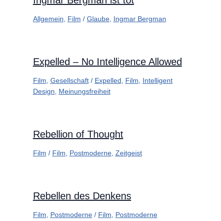
Ingmar Bergman ist tot
Allgemein
,
Film
/
Glaube
,
Ingmar Bergman
Expelled – No Intelligence Allowed
Film
,
Gesellschaft
/
Expelled
,
Film
,
Intelligent
Design
,
Meinungsfreiheit
Rebellion of Thought
Film
/
Film
,
Postmoderne
,
Zeitgeist
Rebellen des Denkens
Film
,
Postmoderne
/
Film
,
Postmoderne