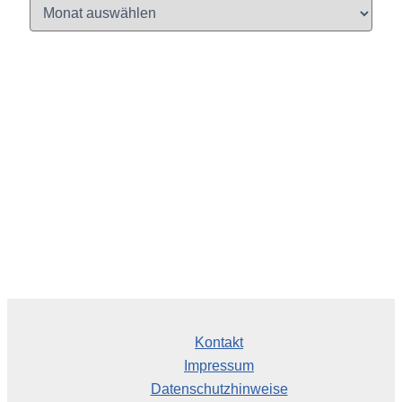
A
r
c
h
i
v
Kontakt
Impressum
Datenschutzhinweise