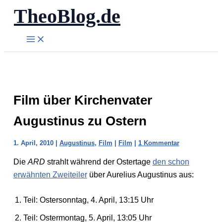
TheoBlog.de
Zum
Inhalt
springen
Film über Kirchenvater
Augustinus zu Ostern
1. April, 2010
|
Augustinus
,
Film
|
Film
|
1 Kommentar
Die
ARD
strahlt während der Ostertage
den schon
erwähnten Zweiteiler
über Aurelius Augustinus aus:
Teil: Ostersonntag, 4. April, 13:15 Uhr
Teil: Ostermontag, 5. April, 13:05 Uhr