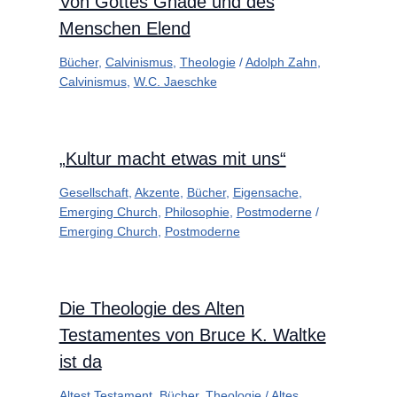
Von Gottes Gnade und des
Menschen Elend
Bücher
,
Calvinismus
,
Theologie
/
Adolph Zahn
,
Calvinismus
,
W.C. Jaeschke
„Kultur macht etwas mit uns“
Gesellschaft
,
Akzente
,
Bücher
,
Eigensache
,
Emerging Church
,
Philosophie
,
Postmoderne
/
Emerging Church
,
Postmoderne
Die Theologie des Alten
Testamentes von Bruce K. Waltke
ist da
Altest Testament
,
Bücher
,
Theologie
/
Altes