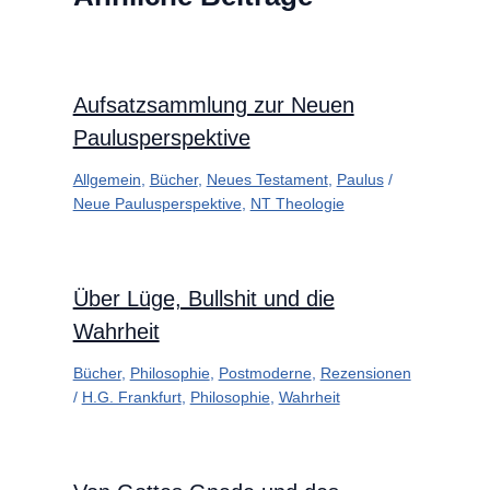
Aufsatzsammlung zur Neuen
Paulusperspektive
Allgemein
,
Bücher
,
Neues Testament
,
Paulus
/
Neue Paulusperspektive
,
NT Theologie
Über Lüge, Bullshit und die
Wahrheit
Bücher
,
Philosophie
,
Postmoderne
,
Rezensionen
/
H.G. Frankfurt
,
Philosophie
,
Wahrheit