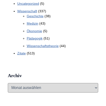
Uncategorized
(5)
Wissenschaft
(337)
Geschichte
(38)
Medizin
(43)
Ökonomie
(5)
Pädagogik
(51)
Wissenschaftstheorie
(44)
Zitate
(513)
Archiv
A
r
c
h
i