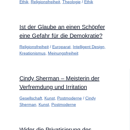
Ethik
,
Religionsfreiheit
,
Theologie
/
Ethik
Ist der Glaube an einen Schöpfer
eine Gefahr für die Demokratie?
Religionsfreiheit
/
Europarat
,
Intelligent Design
,
Kreationismus
,
Meinungsfreiheit
Cindy Sherman – Meisterin der
Verfremdung und Irritation
Gesellschaft
,
Kunst
,
Postmoderne
/
Cindy
Sherman
,
Kunst
,
Postmoderne
Wider die Privatisierung des